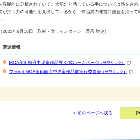
を客観的に分析されていて、大切だと感じている事については熱を込め
絵が持つ力の可能性を見出しているから、作品展の運営に熱意を持って
た。
（2023年8月18日 取材・文：インターン 野呂 智史）
関連情報
MOA美術館府中児童作品展 公式ホームページ
（外部リンク）
プラnet MOA美術館府中児童作品展実行委員会
（外部リンク）
P
前のページへ戻る