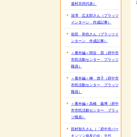
遣村共同代表）
深澤 広太郎さん（プラッツ
インターン 作成記事）
依田 和也さん（プラッツイ
ンターン 作成記事）
＜番外編＞関谷 昴（府中市
市民活動センター プラッツ
職員）
＜番外編＞榊 啓子（府中市
市民活動センター プラッツ
職員）
＜番外編＞高橋 義博（府中
市市民活動センター プラッ
ツ職員）
田村智久さん（「府中市パー
キンソン病友の会」元代