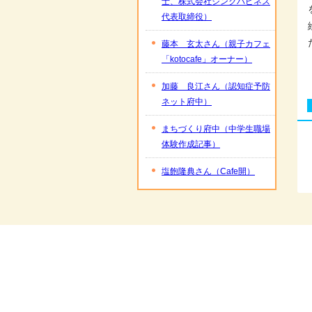
士、株式会社シンクハピネス
代表取締役）
藤本 玄太さん（親子カフェ
「kotocafe」オーナー）
加藤 良江さん（認知症予防
ネット府中）
まちづくり府中（中学生職場
体験作成記事）
塩飽隆典さん（Cafe開）