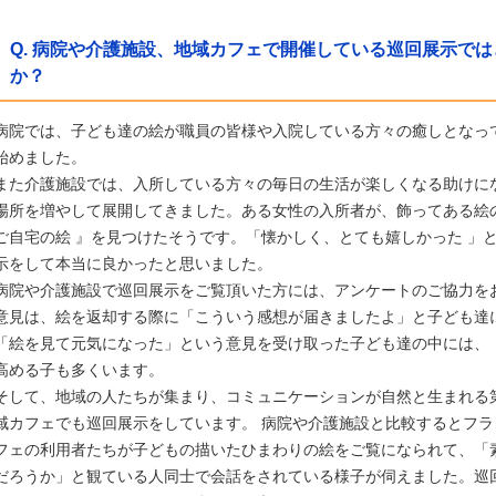
Q. 病院や介護施設、地域カフェで開催している
巡回展示
では
か？
病院では、子ども達の絵が職員の皆様や入院している方々の癒しとなっ
始めました。
また介護施設では、入所している方々の毎日の生活が楽しくなる助けに
場所を増やして展開してきました。ある女性の入所者が、飾ってある絵
ご自宅の絵
』を見つけたそうです。「懐かしく、
とても嬉しかった
」と
示をして本当に良かったと思いました。
病院や介護施設で巡回展示をご覧頂いた方には、アンケートのご協力を
意見は、絵を返却する際に「こういう感想が届きましたよ」と子ども達
「絵を見て元気になった」という意見を受け取った子ども達の中には、
高める子も多くいます。
そして、地域の人たちが集まり、コミュニケーションが自然と生まれる
域カフェ
でも巡回展示をしています。
病院や介護施設と比較するとフラ
フェの利用者たち
が子どもの描いたひまわりの絵をご覧になられて、
「
だろうか」と観ている人同士で会話をされている様子が伺えました。巡