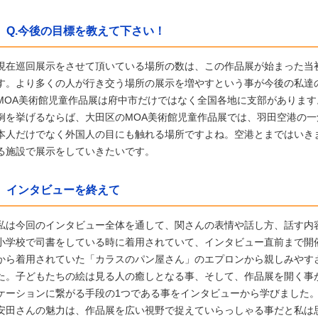
Q.今後の目標を教えて下さい！
現在巡回展示をさせて頂いている場所の数は
、この作品展が始まった当
す。
より多くの人が行き交う場所の展示を増やすという事が今後の私達
MOA美術館児童作品展は府中市だけではなく全国各地に支部があります
例を挙げるならば、大田区のMOA美術館児童作品展では、羽田空港の
本人だけでなく外国人の目にも触れる場所ですよね。空港とまではいき
る施設で展示をしていきたいです。
インタビューを終えて
私は今回のインタビュー全体を通して、関さんの表情や話し方、話す内
小学校で司書をしている時に着用されていて、インタビュー直前まで開
から着用されていた「カラスのパン屋さん」のエプロンから親しみやす
た。子どもたちの絵は見る人の癒しとなる事、そして、
作品展を開く事
ケーションに繋がる手段の1つである事をインタビューから学びました
安田さんの魅力は、作品展を広い視野で捉えていらっしゃる事だと私は