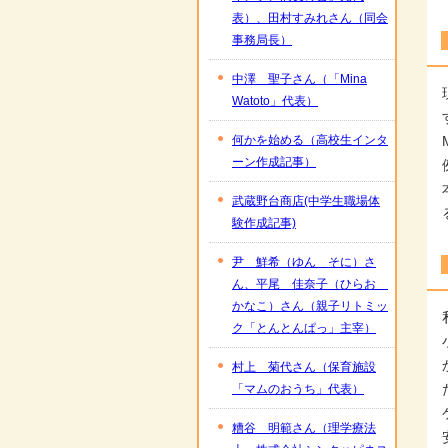
表）、田村すみれさん（同会
事務局長）
中澤 聖子さん（「Mina
Watoto」代表）
何かを始める（高校生インタ
ーン作成記事）
武蔵野台商店(中学生職場体
験作成記事)
尹 鮮希（ゆん そに）さ
ん、平尾 佳奈子（ひらお
かなこ）さん（親子リトミッ
ク「とんとんぱっ」主宰）
村上 菊代さん（保育施設
「マムのおうち」代表）
糟谷 明範さん（理学療法