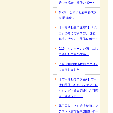
語で交流会 開催レポート
第7期つなぎすと府中養成講
座 開催報告
【市民活動専門講座1】『協
力』の考え方を学び、 課題
解決に活かす 開催レポート
5/19 インターン企画「ふれ
て楽しむ手話の世界」
「第53回府中市民桜まつり」
に出展しました
【市民活動専門講座9】市民
活動団体のためのファンドレ
イジング（資金調達）入門講
座 開催レポート
花王国際こども環境絵画コン
テスト入賞作品展開催レポー