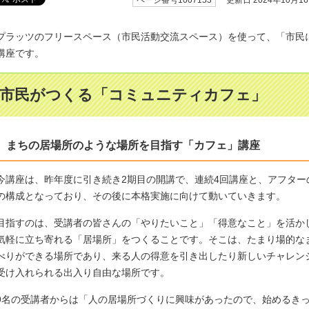
更新日 2024年10月1
プラッツのフリースペース（市民活動交流スペース）を使って、「市民
講座です。
市民がつくる「コミュニティカフェ」
まちの居場所のような場所を目指す「カフェ」講座
今講座は、昨年度に引き続き2期目の開講で、連続4回講座と、アフタ
の構成となっており、その後に本格実施に向けて動いていきます。
目指すのは、受講者の皆さんの「やりたいこと」「得意なこと」を活か
気軽に立ち寄れる「居場所」をつくることです。そこは、たまり場的な
べりができる場所であり、来る人の得意を引き出したり新しいチャレン
受け入れられる出入り自由な場所です。
9名の受講者からは「人の居場所づくりに興味があったので、始めるき