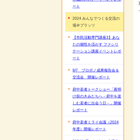
ート
2024 みんなでつくる交流の
場＠プラッツ
【市民活動専門講座3】あな
たの個性を活かす ファシリ
テーション講座イベントレポ
ート
9/7 プロボノ成果報告会＆
交流会 開催レポート
府中若者トークショー「夜明
け前のきみたちへ－府中を楽
しむ若者に出会う日－」開催
レポート
府中若者ミライ会議（2024
年度）開催レポート