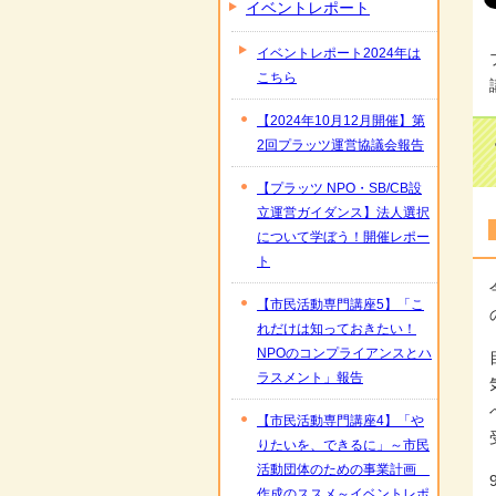
イベントレポート
イベントレポート2024年は
こちら
【2024年10月12月開催】第
2回プラッツ運営協議会報告
【プラッツ NPO・SB/CB設
立運営ガイダンス】法人選択
について学ぼう！開催レポー
ト
【市民活動専門講座5】「こ
れだけは知っておきたい！
NPOのコンプライアンスとハ
ラスメント」報告
【市民活動専門講座4】「や
りたいを、できるに」～市民
活動団体のための事業計画
作成のススメ～イベントレポ