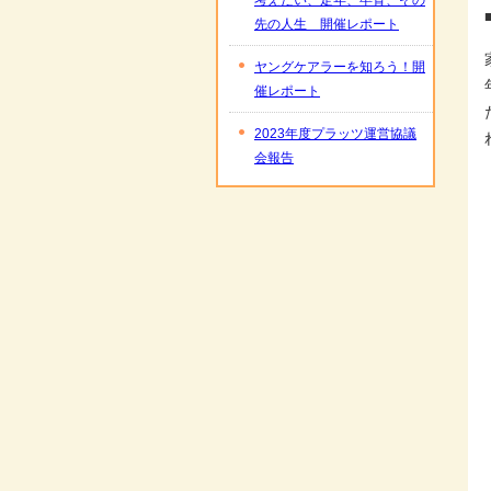
考えたい、定年、卒育、その
先の人生 開催レポート
ヤングケアラーを知ろう！開
催レポート
2023年度プラッツ運営協議
会報告