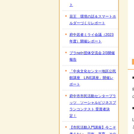
ト
花王 環境の話＆スマートホ
ルダーづくりレポート
府中若者ミライ会議（2023
年度）開催レポート
プラnet×団体交流会 2/3開催
報告
「中央文化センター地区公民
館講座 LINE講座」開催レ
ポート
府中市市民活動センタープラ
ッツ ソーシャルビジネスプ
ランコンテスト 受賞者決
定！
【市民活動入門講座】今こそ