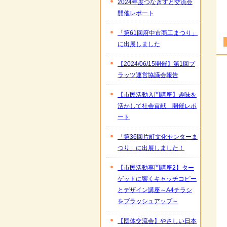
2024年度つなぎすと交流会
開催レポート
「第61回府中市商工まつり」
に出展しました
【2024/06/15開催】第1回プ
ラッツ運営協議会報告
【市民活動入門講座】趣味を
活かして社会貢献 開催レポ
ート
「第36回片町文化センターま
つり」に出展しました！
【市民活動専門講座2】ター
ゲットに響くキャッチコピー
とデザイン講座～A4チラシ
をブラッシュアップ～
【団体交流会】やさしい日本