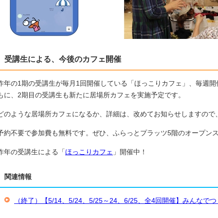
受講生による、今後のカフェ開催
昨年の1期の受講生が毎月1回開催している「ほっこりカフェ」、毎週
もに、2期目の受講生も新たに居場所カフェを実施予定です。
どのような居場所カフェになるか、詳細は、改めてお知らせしますので
予約不要で参加費も無料です。ぜひ、ふらっとプラッツ5階のオープン
昨年の受講生による「
ほっこりカフェ
」開催中！
関連情報
（終了）【5/14、5/24、5/25～24、6/25、全4回開催】みん