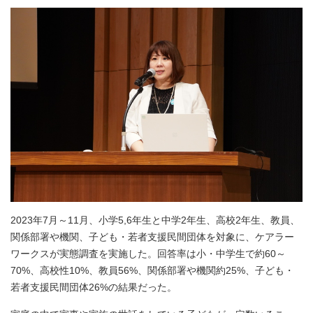
2023年7月～11月、小学5,6年生と中学2年生、高校2年生、教員、
関係部署や機関、子ども・若者支援民間団体を対象に、ケアラー
ワークスが実態調査を実施した。回答率は小・中学生で約60～
70%、高校性10%、教員56%、関係部署や機関約25%、子ども・
若者支援民間団体26%の結果だった。