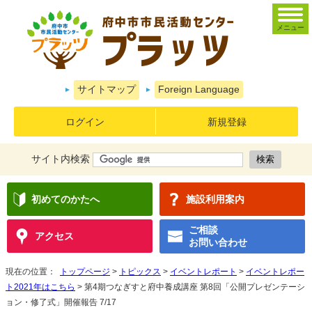
メニュー
サイトマップ
Foreign Language
ログイン
新規登録
サイト内検索
初めてのかたへ
施設利用案内
ご相談
アクセス
お問い合わせ
現在の位置：
トップページ
>
トピックス
>
イベントレポート
>
イベントレポー
ト2021年はこちら
> 第4期つなぎすと府中養成講座 第8回「公開プレゼンテーシ
ョン・修了式」開催報告 7/17