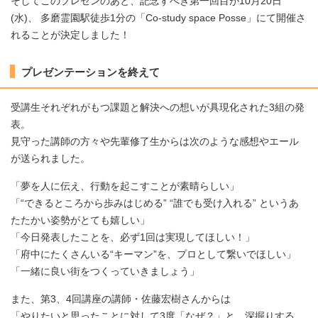
そしてこのプレゼンのあと、記念すべき第一回目が10月20日
(水)、 多磨霊園駅徒歩1分の「Co-study space Posse」にて開催さ
れることが決定しました！
プレゼンテーションを終えて
受講生それぞれがもつ課題と解決への想いが具現化された3組の発
表。
見守った講師の方々や先輩修了生からは次のような感想やエール
が送られました。
「夢を人に伝え、行動を起こすことが素晴らしい」
「“できるところから歩みはじめる” “誰でも受け入れる” というあ
たたかい姿勢がとても嬉しい」
「今日発表したことを、必ず1回は実現してほしい！」
「府中にたくさんいる“キーマン”を、プロとして繋いでほしい」
「一緒に良い街をつくっていきましょう」
また、第3、4回講座の講師・佐藤宏樹さんからは
「やりたいと思ったことに対して3度「なぜ？」と、深掘りする。