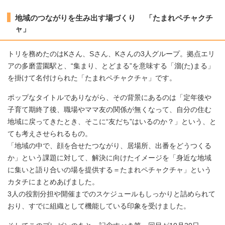
地域のつながりを生み出す場づくり 「たまれペチャクチ
ャ」
トリを務めたのはKさん、Sさん、Kさんの3人グループ。拠点エリ
アの多磨霊園駅と、“集まり、とどまる”を意味する「溜(た)まる」
を掛けて名付けられた「たまれペチャクチャ」です。
ポップなタイトルでありながら、その背景にあるのは「定年後や
子育て期終了後、職場やママ友の関係が無くなって、自分の住む
地域に戻ってきたとき、そこに“友だち”はいるのか？」という、と
ても考えさせられるもの。
「地域の中で、顔を合せたつながり、居場所、出番をどうつくる
か」という課題に対して、解決に向けたイメージを「身近な地域
に集いと語り合いの場を提供する＝たまれペチャクチャ」という
カタチにまとめあげました。
3人の役割分担や開催までのスケジュールもしっかりと詰められて
おり、すでに組織として機能している印象を受けました。