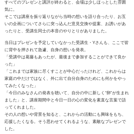
すべてのプレゼンと講評が終わると、会場は少しほっとした雰囲
気に。
そこでは講座を振り返りながら当時の想いを語り合ったり、お互
いの企画についてさらに突っ込んだ意見交換や提案、お誘いがあ
ったりと、受講生同士の本音のやりとりがありました。
当日はプレゼンを予定していなかった受講生・Yさんも、ここで皆
に背中を押されて急遽、自身の想いを発表。
「受講中は葛藤もあったが、最後まで参加することができて良か
った」
「これまでは家族に尽くすことが中心だったけれど、これからは
家庭の中だけではなく、外に出て自分自身のためにも何かをやっ
てみたくなった」
「今日のみなさんの発表を聴いて、自分の中に新しく“卵”が生まれ
ました」と、講座期間中と今日一日の心の変化を素直な言葉で語
ってくれました。
その人の想いや背景を知ると、これからの活動にも興味をもち、
応援したくなる。そう思わせてくれるような、素敵なプレゼンで
した。