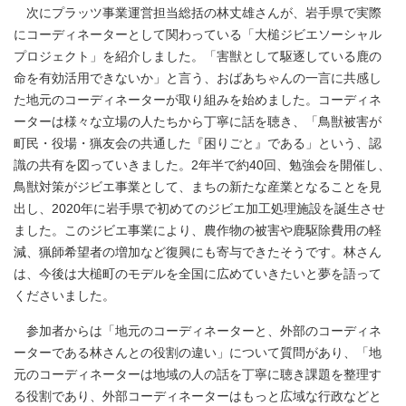
次にプラッツ事業運営担当総括の林丈雄さんが、岩手県で実際
にコーディネーターとして関わっている「大槌ジビエソーシャル
プロジェクト」を紹介しました。「害獣として駆逐している鹿の
命を有効活用できないか」と言う、おばあちゃんの一言に共感し
た地元のコーディネーターが取り組みを始めました。コーディネ
ーターは様々な立場の人たちから丁寧に話を聴き、「鳥獣被害が
町民・役場・猟友会の共通した『困りごと』である」という、認
識の共有を図っていきました。2年半で約40回、勉強会を開催し、
鳥獣対策がジビエ事業として、まちの新たな産業となることを見
出し、2020年に岩手県で初めてのジビエ加工処理施設を誕生させ
ました。このジビエ事業により、農作物の被害や鹿駆除費用の軽
減、猟師希望者の増加など復興にも寄与できたそうです。林さん
は、今後は大槌町のモデルを全国に広めていきたいと夢を語って
くださいました。
参加者からは「地元のコーディネーターと、外部のコーディネ
ーターである林さんとの役割の違い」について質問があり、「地
元のコーディネーターは地域の人の話を丁寧に聴き課題を整理す
る役割であり、外部コーディネーターはもっと広域な行政などと