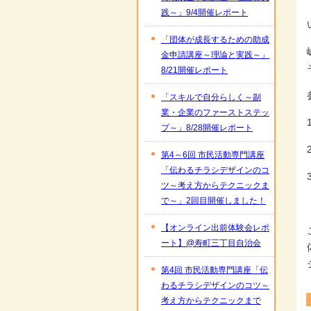
践～」9/4開催レポート
「団体が成長するための助成
金申請講座～理論と実践～」
8/21開催レポート
「スキルで自分らしく～副
業・企業のファーストステッ
プ～」8/28開催レポート
第4～6回 市民活動専門講座
「伝わるチラシデザインのコ
ツ～考え方からテクニックま
で～」2回目開催しました！
【オンライン出前体験会レポ
ート】@寿町三丁目自治会
第4回 市民活動専門講座「伝
わるチラシデザインのコツ～
考え方からテクニックまで