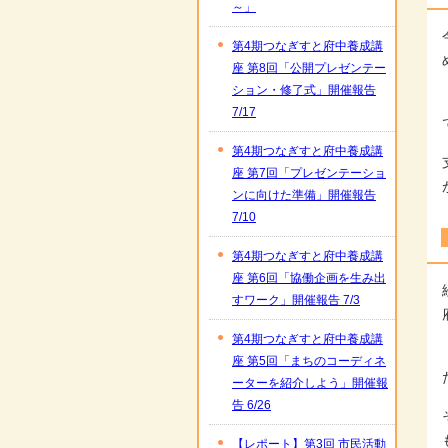
～」
第4期つなぎすと府中養成講
座 第8回「公開プレゼンテー
ション・修了式」開催報告
7/17
第4期つなぎすと府中養成講
座 第7回「プレゼンテーショ
ンに向けた準備」開催報告
7/10
第4期つなぎすと府中養成講
座 第6回「協働企画を生み出
すワーク」開催報告 7/3
第4期つなぎすと府中養成講
座 第5回「まちのコーディネ
ーターを紹介しよう」開催報
告 6/26
【レポート】第3回 市民活動