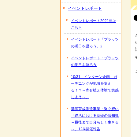
イベントレポート
イベントレポート2021年は
こちら
イベントレポート「プラッツ
の明日を語ろう」2
イベントレポート：プラッツ
の明日を語ろう
10/31 インターン企画「ガ
ーデニングが地域を変え
る！？～寄せ植え体験で実感
しよう～」
講師育成派遣事業・繋ぐ想い
「終活における基礎の法知識
～最後まで自分らしく生きる
～」12/4開催報告