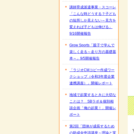
講師育成派遣事業・スコーレ
「こんな時どうする？子ども
の短所しか見えない～見方を
変えれば子どもは伸びる」
9/16開催報告
Grow Sports「親子で学んで
楽しく走る～走り方の基礎基
本～」9/5開催報告
「ラジオCMコピー作成ワー
クショップ（令和3年度企業
連携講座）」開催レポート
地域で起業するときに大切な
ことは？ SBラボ＆個別相
談企画「俺の起業！」開催レ
ポート
第2回「団体が成長するため
の助成金申請講座～理論と実