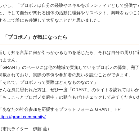
しかし、「プロボノは自分の経験やスキルをボランティアとして提供す
と、そして自分が関わる団体の活動に理解やリスペクト、興味をもつこ
する上で誰にも共通して大切なことだと思いました。
「プロボノ」が気になったら
新しく知る言葉に何か引っかかるものを感じたら、それは自分の周りに
れません。
「GRANT」のページには他の地域で実施しているプロボノの募集、完
掲載されており、実際の事例や参加者の想いを読むことができます。
「それで、プロボノって実際はどんなものなの？」
そんな風に思われた方は、ぜひ一度「GRANT」のサイトを訪れてはい
「ちょこっとプロボノ＠府中」の動向もぜひチェックしてみてください
「あなたの社会参加を応援するプラットフォーム GRANT」HP
https://grant.community/
（市民ライター 伊藤 薫）