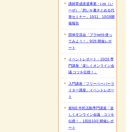
講師育成派遣事業・i-ze（い
ーぜ）「想いを書きとめる代
筆セミナー」10/11、10/18開
催報告
団体交流会「プラnetを使っ
てみよう！」9/26 開催レポ
ート
イベントレポート：10/16 専
門講座「楽しくオンライン会
議 コツを伝授！」
入門講座「フリーペーパーラ
イター講座」イベントレポー
ト
第9回 市民活動専門講座「楽
しくオンライン会議 コツを
伝授！」1回目10/2 開催レポ
ート