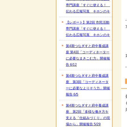
専門講座「すぐに使える！
伝わる広報写真 キホンのキ
-
【レポート】第2回 市民活動
専門講座「すぐに使える！
伝わる広報写真 キホンのキ
第4期つなぎすと府中養成講
座 第4回「コーディネーター
に必要なまきこむ力」開催報
告 6/12
-
第4期つなぎすと府中養成講
座 第3回「コーディネータ
ーに必要なよりそう力」開催
報告 6/5
第4期つなぎすと府中養成講
座 第2回「多様な働き方を
支える「仕組みづくり」の現
場から」開催報告 5/29