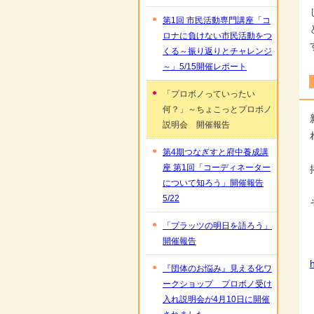
第1回 市民活動専門講座「コ
ロナに負けない市民活動をつ
くる～振り返りとチャレンジ
～」5/15開催レポート
「プロボノっていったい
何？」～ちょこっとプロボノ
説明会 開催報告
第4期つなぎすと府中養成講
座 第1回「コーディネーター
について知ろう」開催報告
5/22
「プラッツの明日を語ろう」
開催報告
『団体のお悩み』見える化ワ
ークショップ プロボノ受け
入れ説明会が4月10日に開催