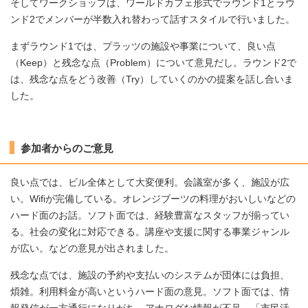
そしてワークショップは、ワールドカフェ形式でラウンド1とラウ
ンド2でメンバーが半数入れ替わって話すスタイルで行いました。
まずラウンド1では、プラッツの施設や事業について、良い点
（Keep）と残念な点（Problem）について意見だし。ラウンド2で
は、残念な点をどう改善（Try）していくのかの提案を話し合いま
した。
参加者からのご意見
良い点では、ビル全体として大変便利。会議室が多く、施設が広
い。Wifiが完備している。オレンジブーツの料理がおいしいなどの
ハード面のお話。ソフト面では、経験豊富なスタッフが揃ってい
る。社会の変化に対応できる。講座や支援に関する事業ジャンル
が広い。などの意見が出されました。
残念な点では、施設の予約や支払いのシステムが団体には負担、
煩雑。利用料金が高いというハード面の意見。ソフト面では、情