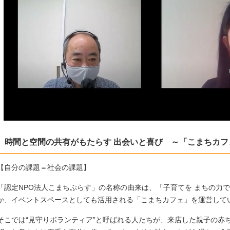
時間と空間の共有がもたらす 出会いと喜び ～「こまちカ
【自分の課題＝社会の課題】
「認定NPO法人こまちぷらす」の名称の由来は、「子育てを まちの力
か、イベントスペースとしても活用される「こまちカフェ」を運営して
そこでは“見守りボランティア”と呼ばれる人たちが、来店した親子の赤