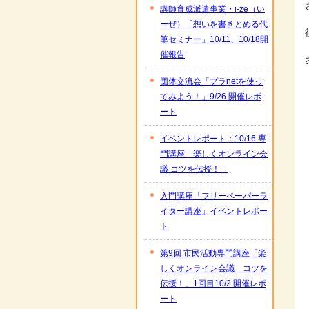
講師育成派遣事業・i-ze（い
ーぜ）「想いを書きとめる代
筆セミナー」10/11、10/18開
催報告
団体交流会「プラnetを使っ
てみよう！」9/26 開催レポ
ート
イベントレポート：10/16 専
門講座「楽しくオンライン会
議 コツを伝授！」
入門講座「フリーペーパーラ
イター講座」イベントレポー
ト
第9回 市民活動専門講座「楽
しくオンライン会議 コツを
伝授！」1回目10/2 開催レポ
ート