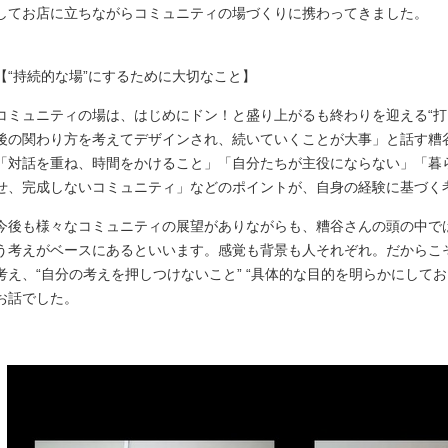
してお店に立ちながらコミュニティの場づくりに携わってきました。
【“持続的な場”にするために大切なこと】
コミュニティの場は、はじめにドン！と盛り上がるも終わりを迎える“打
後の関わり方を考えてデザインされ、続いていくことが大事」と話す糟
「対話を重ね、時間をかけること」「自分たちが主役にならない」「暮
せ、完成しないコミュニティ」などのポイントが、自身の経験に基づく
今後も様々なコミュニティの展望がありながらも、糟谷さんの頭の中では
う考えがベースにあるといいます。感覚も背景も人それぞれ。だからこ
考え、“自分の考えを押しつけないこと” “具体的な目的を明らかにしてお
お話でした。