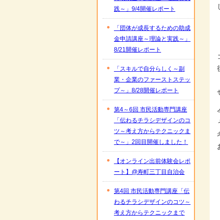
践～」9/4開催レポート
「団体が成長するための助成
金申請講座～理論と実践～」
8/21開催レポート
「スキルで自分らしく～副
業・企業のファーストステッ
プ～」8/28開催レポート
第4～6回 市民活動専門講座
「伝わるチラシデザインのコ
ツ～考え方からテクニックま
で～」2回目開催しました！
【オンライン出前体験会レポ
ート】@寿町三丁目自治会
第4回 市民活動専門講座「伝
わるチラシデザインのコツ～
考え方からテクニックまで