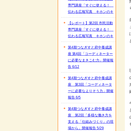
専門講座「すぐに使える！
伝わる広報写真 キホンのキ
【レポート】第2回 市民活動
専門講座「すぐに使える！
伝わる広報写真 キホンのキ
第4期つなぎすと府中養成講
座 第4回「コーディネーター
に必要なまきこむ力」開催報
告 6/12
第4期つなぎすと府中養成講
座 第3回「コーディネータ
ーに必要なよりそう力」開催
報告 6/5
第4期つなぎすと府中養成講
座 第2回「多様な働き方を
支える「仕組みづくり」の現
場から」開催報告 5/29