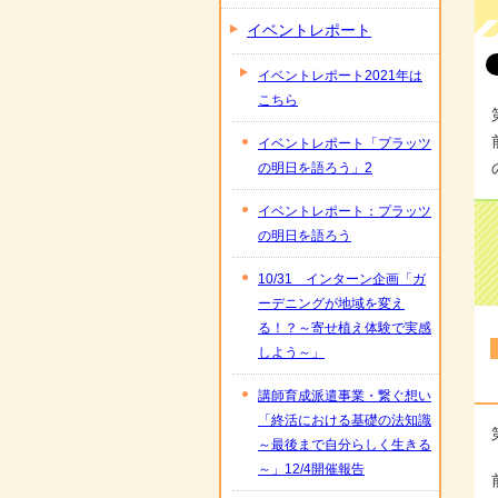
イベントレポート
イベントレポート2021年は
こちら
イベントレポート「プラッツ
の明日を語ろう」2
イベントレポート：プラッツ
の明日を語ろう
10/31 インターン企画「ガ
ーデニングが地域を変え
る！？～寄せ植え体験で実感
しよう～」
講師育成派遣事業・繋ぐ想い
「終活における基礎の法知識
～最後まで自分らしく生きる
～」12/4開催報告