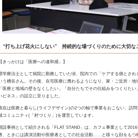
“打ち上げ花火にしない” 持続的な場づくりのために大切なこと
【きっかけは「医療への違和感」】
理学療法士として病院に勤務していた頃、院内での「ケアする側とされ
いう糟谷さん。その後、在宅医療に携わるようになり、家・ご近所・地
「医療と地域の壁をなくしたい」「自分たちでその仕組みをつくりたい
ハピネス」の設立に至りました。
現在は医療と暮らし(ライフデザイン)の2つの軸で事業をおこない、訪
域コミュニティ(「村づくり」)を運営しています。
開設事例として紹介される「FLAT STAND」は、カフェ事業として20
者、ときには講演活動や医療者としての社会活動……と様々な顔をもつ