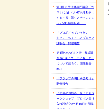
第1回 市民活動専門講座「コ
ロナに負けない市民活動をつ
くる～振り返りとチャレンジ
～」5/15開催レポート
「プロボノっていったい
何？」～ちょこっとプロボノ
説明会 開催報告
第4期つなぎすと府中養成講
座 第1回「コーディネーター
について知ろう」開催報告
5/22
「プラッツの明日を語ろう」
開催報告
『団体のお悩み』見える化ワ
ークショップ プロボノ受け
入れ説明会が4月10日に開催