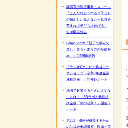
講師育成派遣事業・スコーレ
「こんな時どうする？子ども
の短所しか見えない～見方を
変えれば子どもは伸びる」
9/16開催報告
Grow Sports「親子で学んで
楽しく走る～走り方の基礎基
本～」9/5開催報告
「ラジオCMコピー作成ワー
クショップ（令和3年度企業
連携講座）」開催レポート
地域で起業するときに大切な
ことは？ SBラボ＆個別相
談企画「俺の起業！」開催レ
ポート
第2回「団体が成長するため
の助成金申請講座～理論と実