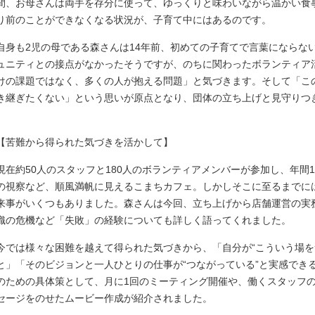
間、お母さんは両手を存分に使って、ゆっくりと味わいながら温かい食
り前のことができなくなる状況が、子育て中にはあるのです。
自身も2児の母である森さんは14年前、初めての子育てで言葉にならな
ュニティとの接点がなかったそうですが、のちに関わったボランティア
けの課題ではなく、多くの人が抱える問題」と気づきます。そして「こ
き継ぎたくない」という思いが原点となり、団体の立ち上げと見守りつ
【苦難から得られた気づきを活かして】
現在約50人のスタッフと180人のボランティアメンバーが参加し、年間1
の視察など、順風満帆に見えるこまちカフェ。しかしそこに至るまでには
来事がいくつもありました。森さんは今回、立ち上げから店舗運営の実
織の危機など「失敗」の経験についても詳しく語ってくれました。
今では様々な困難を越えて得られた気づきから、「自分が“こういう場を
と」「そのビジョンと一人ひとりの仕事が“つながっている”と実感でき
のための具体策として、月に1回のミーティング開催や、働くスタッフ
セージをのせたムービー作成が紹介されました。