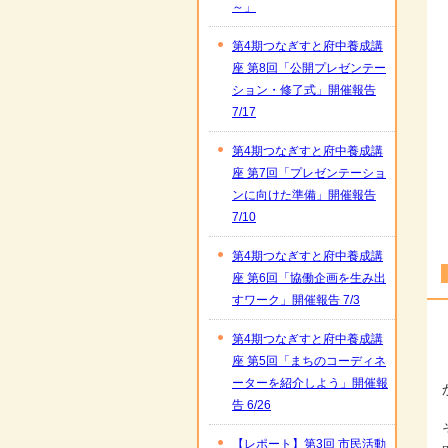
～」
第4期つなぎすと府中養成講
座 第8回「公開プレゼンテー
ション・修了式」開催報告
7/17
第4期つなぎすと府中養成講
座 第7回「プレゼンテーショ
ンに向けた準備」開催報告
7/10
第4期つなぎすと府中養成講
座 第6回「協働企画を生み出
すワーク」開催報告 7/3
第4期つなぎすと府中養成講
座 第5回「まちのコーディネ
ーターを紹介しよう」開催報
告 6/26
【レポート】第3回 市民活動