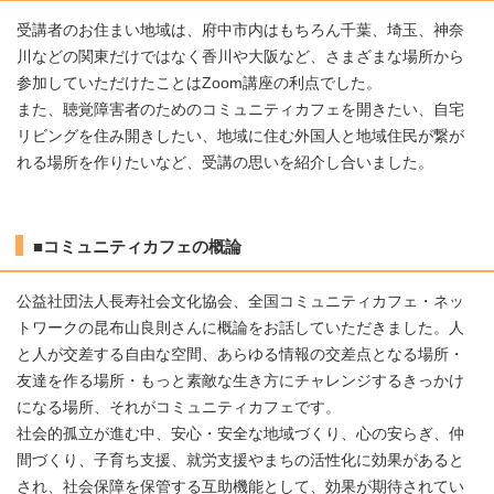
受講者のお住まい地域は、府中市内はもちろん千葉、埼玉、神奈
川などの関東だけではなく香川や大阪など、さまざまな場所から
参加していただけたことはZoom講座の利点でした。
また、聴覚障害者のためのコミュニティカフェを開きたい、自宅
リビングを住み開きしたい、地域に住む外国人と地域住民が繋が
れる場所を作りたいなど、受講の思いを紹介し合いました。
■コミュニティカフェの概論
公益社団法人長寿社会文化協会、全国コミュニティカフェ・ネッ
トワークの昆布山良則さんに概論をお話していただきました。人
と人が交差する自由な空間、あらゆる情報の交差点となる場所・
友達を作る場所・もっと素敵な生き方にチャレンジするきっかけ
になる場所、それがコミュニティカフェです。
社会的孤立が進む中、安心・安全な地域づくり、心の安らぎ、仲
間づくり、子育ち支援、就労支援やまちの活性化に効果があると
され、社会保障を保管する互助機能として、効果が期待されてい