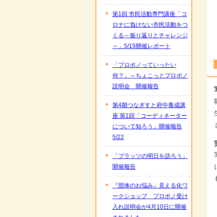
第1回 市民活動専門講座「コ
ロナに負けない市民活動をつ
くる～振り返りとチャレンジ
～」5/15開催レポート
「プロボノっていったい
何？」～ちょこっとプロボノ
説明会 開催報告
第4期つなぎすと府中養成講
座 第1回「コーディネーター
について知ろう」開催報告
5/22
「プラッツの明日を語ろう」
開催報告
『団体のお悩み』見える化ワ
ークショップ プロボノ受け
入れ説明会が4月10日に開催