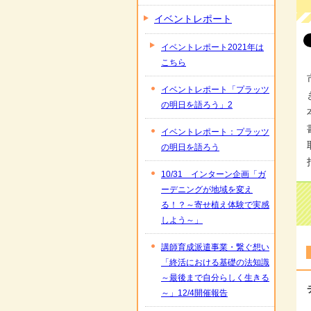
イベントレポート
イベントレポート2021年は
こちら
イベントレポート「プラッツ
の明日を語ろう」2
イベントレポート：プラッツ
の明日を語ろう
10/31 インターン企画「ガ
ーデニングが地域を変え
る！？～寄せ植え体験で実感
しよう～」
講師育成派遣事業・繋ぐ想い
「終活における基礎の法知識
～最後まで自分らしく生きる
～」12/4開催報告