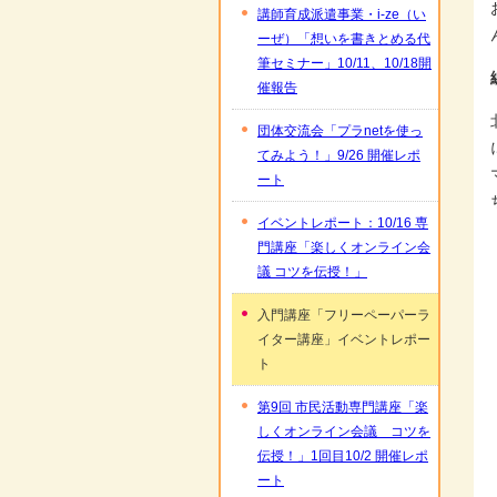
講師育成派遣事業・i-ze（い
ーぜ）「想いを書きとめる代
筆セミナー」10/11、10/18開
催報告
団体交流会「プラnetを使っ
てみよう！」9/26 開催レポ
ート
イベントレポート：10/16 専
門講座「楽しくオンライン会
議 コツを伝授！」
入門講座「フリーペーパーラ
イター講座」イベントレポー
ト
第9回 市民活動専門講座「楽
しくオンライン会議 コツを
伝授！」1回目10/2 開催レポ
ート