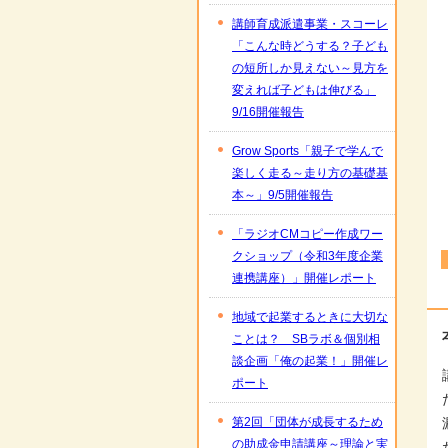
講師育成派遣事業・スコーレ
「こんな時どうする？子ども
の短所しか見えない～見方を
変えれば子どもは伸びる」
9/16開催報告
Grow Sports「親子で学んで
楽しく走る～走り方の基礎基
本～」9/5開催報告
「ラジオCMコピー作成ワー
クショップ（令和3年度企業
連携講座）」開催レポート
地域で起業するときに大切な
ことは？ SBラボ＆個別相
談企画「俺の起業！」開催レ
ポート
第2回「団体が成長するため
の助成金申請講座～理論と実