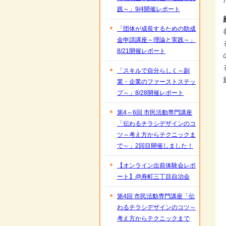
践～」9/4開催レポート
「団体が成長するための助成
金申請講座～理論と実践～」
8/21開催レポート
「スキルで自分らしく～副
業・企業のファーストステッ
プ～」8/28開催レポート
第4～6回 市民活動専門講座
「伝わるチラシデザインのコ
ツ～考え方からテクニックま
で～」2回目開催しました！
【オンライン出前体験会レポ
ート】@寿町三丁目自治会
第4回 市民活動専門講座「伝
わるチラシデザインのコツ～
考え方からテクニックまで