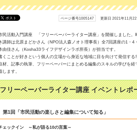
ページ番号1005147
更新日 2021年11月2
市民活動入門講座 「フリーペーパーライター講座」を開催しました。
き講師は北原まどかさん（NPO法人森ノオト理事長）全7回講座の1・4
本由佳さん（Kosha33ライフデザインラボ所長）が担当です。
書くことが好きという個人の立場から身近な地域に目を向けて発信する
取材、記事の執筆、フリーペーパーにまとめる編集のスキルの学びを経
指します。
フリーペーパーライター講座 イベントレポ
第1回「市民活動の楽しさと編集について知る」
チェックイン ～私が語る10の言葉～