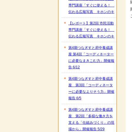
専門講座「すぐに使える！
伝わる広報写真 キホンのキ
【レポート】第2回 市民活動
専門講座「すぐに使える！
伝わる広報写真 キホンのキ
第4期つなぎすと府中養成講
座 第4回「コーディネーター
に必要なまきこむ力」開催報
告 6/12
第4期つなぎすと府中養成講
座 第3回「コーディネータ
ーに必要なよりそう力」開催
報告 6/5
第4期つなぎすと府中養成講
座 第2回「多様な働き方を
支える「仕組みづくり」の現
場から」開催報告 5/29