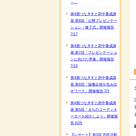
～」
第4期つなぎすと府中養成講
座 第8回「公開プレゼンテー
ション・修了式」開催報告
7/17
第4期つなぎすと府中養成講
座 第7回「プレゼンテーショ
ンに向けた準備」開催報告
7/10
第4期つなぎすと府中養成講
座 第6回「協働企画を生み出
すワーク」開催報告 7/3
第4期つなぎすと府中養成講
座 第5回「まちのコーディネ
ーターを紹介しよう」開催報
告 6/26
【レポート】第3回 市民活動