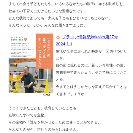
まちで出会う子どもたちや、いろいろなかたちの親子に向ける眼差しも、
社会での子育てにおけるだいじな要素なのです。
どんな状況であっても、大人も子どももひとりぼっちじゃない。
そんなメッセージが、みんなに届きますように。
プラッツ情報紙kokoiko第27号
2024.1.1
生活や仕事に追われた時期が一区切りついた
とき、
目の前に現れるのは、新しい可能性への扉。
無我夢中で走った日々。そこで身につけたこ
とを、
今までとは少しかたちを変えて活かすことは
できるでしょうか。
うまくできたことも、後悔していることも、
経験したすべてが宝物。
その宝物を「誰かを輝かせる」ために使うことができる、
そんなときが今、訪れたのかもしれません。