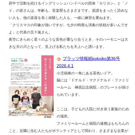
府中で活動を続けるイングリッシュハンドベルの団体「カリヨン」と「ノ
イ」の皆さんは、年齢も、音楽歴もさまざまです。楽譜をまったく読めな
い人も、他の楽器を長く経験した人も、一緒に練習を重ねます。
「クリスマスの印象が強いですが、七夕の時期も演奏の依頼が多いんです
よ」と代表の五十嵐さん。
夜空にきらめく星々のような音色が重なり合うとき、そのハーモニーは大
きな天の川となって、見上げる私たちを天上へと誘います。
プラッツ情報紙kokoiko第36号
2026.4.1
小児病棟の一角にある茶色いドア。
脇には「ドナルド・マクドナルド・ファミリ
ールーム 榊󠄀原記念病院」のプレートが掛け
られています。
ここは、子どもの入院に付き添う家族のため
の場所。
ファミリールームと病院の連携はもちろんの
こと、近隣に住む人たちがボランティアとして関わり、さまざまな企業が