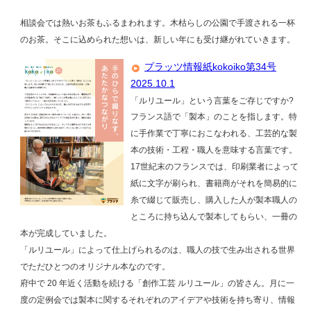
相談会では熱いお茶もふるまわれます。木枯らしの公園で手渡される一杯
のお茶。そこに込められた想いは、新しい年にも受け継がれていきます。
プラッツ情報紙kokoiko第34号
2025.10.1
「ルリユール」という言葉をご存じですか?
フランス語で「製本」のことを指します。特
に手作業で丁寧におこなわれる、工芸的な製
本の技術・工程・職人を意味する言葉です。
17世紀末のフランスでは、印刷業者によって
紙に文字が刷られ、書籍商がそれを簡易的に
糸で綴じて販売し、購入した人が製本職人の
ところに持ち込んで製本してもらい、一冊の
本が完成していました。
「ルリユール」によって仕上げられるのは、職人の技で生み出される世界
でただひとつのオリジナル本なのです。
府中で 20 年近く活動を続ける「創作工芸 ルリユール」の皆さん。月に一
度の定例会では製本に関するそれぞれのアイデアや技術を持ち寄り、情報