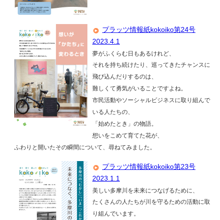
プラッツ情報紙kokoiko第24号
2023.4.1
夢がふくらむ日もあるけれど、
それを持ち続けたり、巡ってきたチャンスに
飛び込んだりするのは、
難しくて勇気がいることですよね。
市民活動やソーシャルビジネスに取り組んで
いる人たちの、
「始めたとき」の物語。
想いをこめて育てた花が、
ふわりと開いたその瞬間について、尋ねてみました。
プラッツ情報紙kokoiko第23号
2023.1.1
美しい多摩川を未来につなげるために、
たくさんの人たちが川を守るための活動に取
り組んでいます。