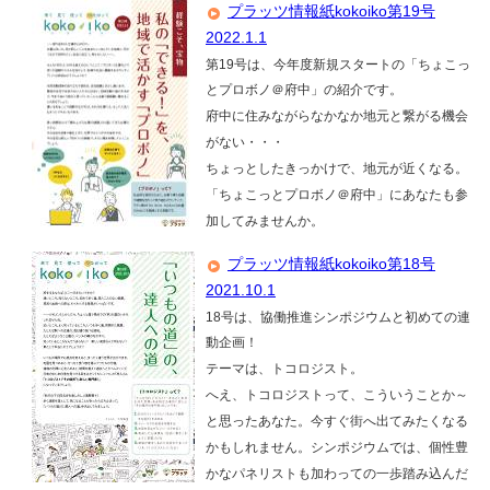
プラッツ情報紙kokoiko第19号
2022.1.1
第19号は、今年度新規スタートの「ちょこっ
とプロボノ＠府中」の紹介です。
府中に住みながらなかなか地元と繋がる機会
がない・・・
ちょっとしたきっかけで、地元が近くなる。
「ちょこっとプロボノ＠府中」にあなたも参
加してみませんか。
プラッツ情報紙kokoiko第18号
2021.10.1
18号は、協働推進シンポジウムと初めての連
動企画！
テーマは、トコロジスト。
へえ、トコロジストって、こういうことか～
と思ったあなた。今すぐ街へ出てみたくなる
かもしれません。シンポジウムでは、個性豊
かなパネリストも加わっての一歩踏み込んだ