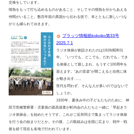
交換をしています。
情熱をもって打ち込めるものがあること、そしてその情熱を分かちあえる
仲間がいること。数百年前の異国から伝わる技で、本とともに新しいつな
がりも綴られてゆきます。
プラッツ情報紙kokoiko第33号
2025.7.1
ラジオ体操が創設されたのは1928(昭和3)
年。「いつでも、どこでも、だれでも」でき
る体操として親しまれ、もうすぐ100周年を
迎えます。“あの音楽”が聞こえると自然に体
が動き出す......。
世代を問わず、そんな人が多いのではないで
しょうか。
1930年、夏休み中の子どもたちのために、神
田万世橋警察署・児童係の面高巡査が町内会の人たちと一緒に「早起きラ
ジオ体操会」を始めたそうです。これがご近所同士で集まってラジオ体操
を行う会の始まりだとか。その後、この取組みは全国に広まり、戦中・戦
後を経て現在も各地で行われています。