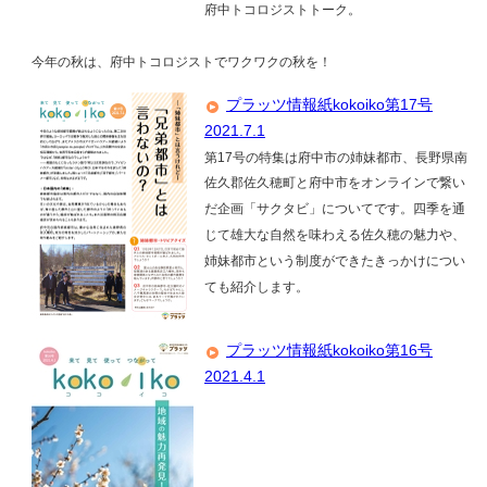
府中トコロジストトーク。
今年の秋は、府中トコロジストでワクワクの秋を！
プラッツ情報紙kokoiko第17号
2021.7.1
第17号の特集は府中市の姉妹都市、長野県南
佐久郡佐久穂町と府中市をオンラインで繋い
だ企画「サクタビ」についてです。四季を通
じて雄大な自然を味わえる佐久穂の魅力や、
姉妹都市という制度ができたきっかけについ
ても紹介します。
プラッツ情報紙kokoiko第16号
2021.4.1