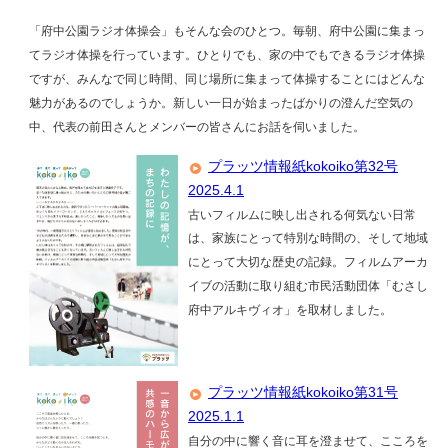
「府中公園ラジオ体操会」もそんな会のひとつ。毎朝、府中公園に集まっ
てラジオ体操を行っています。ひとりでも、家の中でもできるラジオ体操
ですが、みんなで同じ時間、同じ場所に集まって体操することにはどんな
魅力があるのでしょうか。新しい一日が始まったばかりの澄んだ空気の
中、代表の前田さんとメンバーの皆さんにお話を伺いました。
プラッツ情報紙kokoiko第32号
2025.4.1
古いフィルムに映し出される何気ない日常
は、家族にとって特別な時間の、そして地域
にとって大切な歴史の記録。フィルムアーカ
イブの活動に取り組む市民活動団体「むさし
府中アルキヴィオ」を取材しました。
プラッツ情報紙kokoiko第31号
2025.1.1
自分の中に響く音に耳を澄ませて、こころを