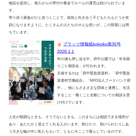
物品を提供し、個人からの寄付や募金でルームの運営は続けられていま
す。
寄り添う家族がひと息つくことで、病気と向き合う子どもたちもどうか笑
顔になりますように。たくさんの人たちのそんな想いが、この部屋には満
ちています。
プラッツ情報紙kokoiko第35号
2026.1.1
年の瀬も押し迫る中、府中公園では「年末困
りごと相談会」が行われます。
主催するのは「府中緊急派遣村」「府中緊急
派遣村労働組合」「NPO法人フードバンク府
中」。他にもさまざまな団体と連携し、生活
すること・働くこと全般についての相談を受
け付けています。
人生が順調なときも、そうでないときも。このまちには相談できる場所が
あり、あたたかく迎えてくれる人がいます。助けたり、助けられたりしあ
う大きな輪の中に私たちもいて、ともに今ここで暮らしているのです。