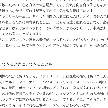
家族のための「心と身体の休息場所」です。病気と向き合う子どもを支
る日々のなかで、家族は昼夜を問わず、気を張り続けています。
ファミリールームは、そうした時間の合間にほんのひととき、自分の気
ちを整えるために用意されました。子どもから遠く離れることなく、必
なときにはすぐ病室へ戻れる。その「近さ」があるからこそ、家族は安
して立ち寄ることができます。
「ここで過ごしたご家族の表情が、少し和らぐことがあるんです。その
く。私たちは、家族を中心としたケアを大切にしています」そう語るの
できるときに、できることを
病棟のなかにありながら、ファミリールームは医療の場ではありません
人ドナルド・マクドナルド・ハウス・チャリティーズ・ジャパンの専任
全体の管理、ボランティアの調整などを通して、家族が安心して過ごせ
この場所の雰囲気を支えているのが、スタッフとともにかかわる地域の
ボランティアに求められていることは、「できるときに、できることを
がなくても、それぞれの立場やペースで、かかわっています。