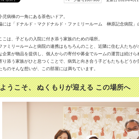
更新日 2026年4月
小児病棟の一角にある茶色いドア。
脇には「ドナルド・マクドナルド・ファミリールーム 榊󠄀原記念病院
ここは、子どもの入院に付き添う家族のための場所。
ファミリールームと病院の連携はもちろんのこと、近隣に住む人たちが
な企業が物品を提供し、個人からの寄付や募金でルームの運営は続けら
寄り添う家族がひと息つくことで、病気と向き合う子どもたちもどうか
たちのそんな想いが、この部屋には満ちています。
ようこそ、 ぬくもりが迎える この場所へ