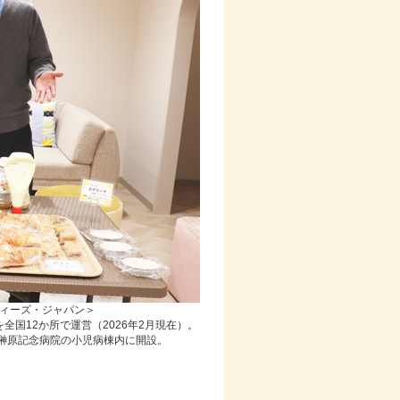
ィーズ・ジャパン＞
国12か所で運営（2026年2月現在）。
󠄀󠄀原記念病院の小児病棟内に開設。