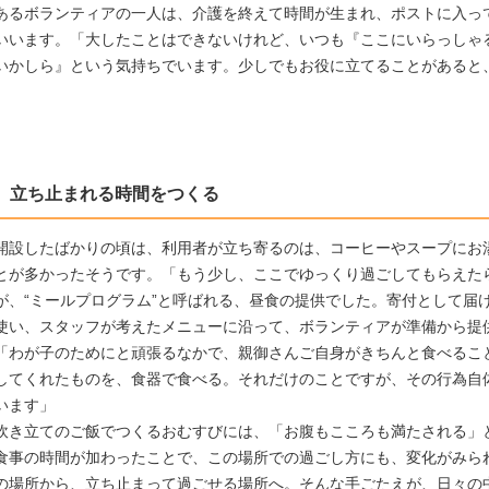
あるボランティアの一人は、介護を終えて時間が生まれ、ポストに入っ
いいます。「大したことはできないけれど、いつも『ここにいらっしゃ
いかしら』という気持ちでいます。少しでもお役に立てることがあると
立ち止まれる時間をつくる
開設したばかりの頃は、利用者が立ち寄るのは、コーヒーやスープにお
とが多かったそうです。「もう少し、ここでゆっくり過ごしてもらえた
が、“ミールプログラム”と呼ばれる、昼食の提供でした。寄付として届
使い、スタッフが考えたメニューに沿って、ボランティアが準備から提
「わが子のためにと頑張るなかで、親御さんご自身がきちんと食べるこ
してくれたものを、食器で食べる。それだけのことですが、その行為自
います」
炊き立てのご飯でつくるおむすびには、「お腹もこころも満たされる」
食事の時間が加わったことで、この場所での過ごし方にも、変化がみら
の場所から、立ち止まって過ごせる場所へ。そんな手ごたえが、日々の