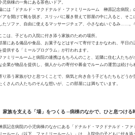
小児病棟の一角にある茶色いドア。
脇には「ドナルド・マクドナルド・ファミリールーム 榊󠄀原記念病院
ドアを開けて靴を脱ぎ、スリッパに履き替えて部屋の中に入ると、そこ
したソファ、自由に使えるマッサージチェア、小さなぬいぐるみ……。
ここは、子どもの入院に付き添う家族のための場所。
部屋にある備品や食品、お菓子などはすべて寄付でまかなわれ、平日の
を提供する「ミールプログラム」が行われます。
ファミリールームと病院の連携はもちろんのこと、近隣に住む人たちが
な企業が物品を提供し、個人からの寄付や募金でルームの運営は続けら
寄り添う家族がひと息つくことで、病気と向き合う子どもたちもどうか
たくさんの人たちのそんな想いが、この部屋には満ちています。
家族を支える「場」をつくる ─病棟のなかで、ひと息つける
榊󠄀原記念病院の小児病棟のなかにある「ドナルド・マクドナルド・ファ
リールーム（以下、ファミリールーム）」は、入院中の子どもに付き添