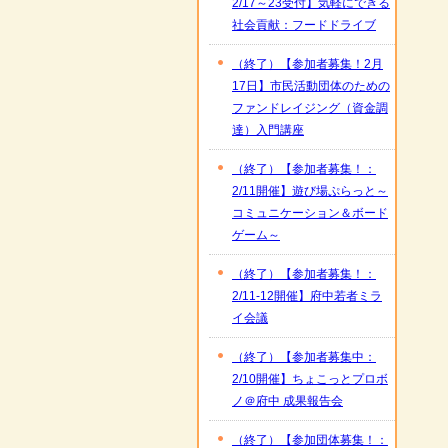
2/17～23受付】気軽にできる
社会貢献：フードドライブ
（終了）【参加者募集！2月
17日】市民活動団体のための
ファンドレイジング（資金調
達）入門講座
（終了）【参加者募集！：
2/11開催】遊び場ぷらっと～
コミュニケーション＆ボード
ゲーム～
（終了）【参加者募集！：
2/11‐12開催】府中若者ミラ
イ会議
（終了）【参加者募集中：
2/10開催】ちょこっとプロボ
ノ＠府中 成果報告会
（終了）【参加団体募集！：