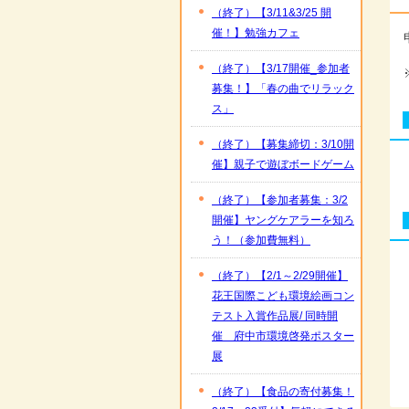
（終了）【3/11&3/25 開
催！】勉強カフェ
（終了）【3/17開催_参加者
募集！】「春の曲でリラック
ス」
（終了）【募集締切：3/10開
催】親子で遊ぼボードゲーム
（終了）【参加者募集：3/2
開催】ヤングケアラーを知ろ
う！（参加費無料）
（終了）【2/1～2/29開催】
花王国際こども環境絵画コン
テスト入賞作品展/ 同時開
催 府中市環境啓発ポスター
展
（終了）【食品の寄付募集！