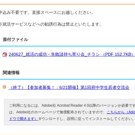
申込み不要です。直接スペースにお越しください。
※就活サービスなどへの勧誘行為は禁止といたします。
添付ファイル
240627_就活の成功・失敗談持ち寄り会_チラシ （PDF 152.7KB
関連情報
（終了）【参加者募集！：6/21開催】第1回府中学生若者交流会
ご利用になるには、Adobe社 Acrobat Reader 4.0以降のバージョンが必要です。
は、Adobe社のホームページで無償配布されていますので、
こちらから（Ad
ドウで開きます）
ダウンロードし、説明に従ってインストールしてください