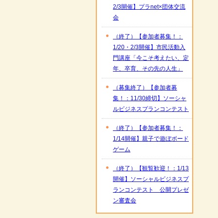
2/3開催】プラnet×団体交流
会
（終了）【参加者募集！：
1/20・2/3開催】市民活動入
門講座「今こそ考えたい、定
年、卒育、その先の人生」
（募集終了）【参加者募
集！：11/30締切】ソーシャ
ルビジネスプランコンテスト
（終了）【参加者募集！：
1/14開催】親子で遊ぼボード
ゲーム
（終了）【観覧歓迎！：1/13
開催】ソーシャルビジネスプ
ランコンテスト 公開プレゼ
ン審査会