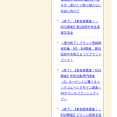
き方～誰ひとり取り残さない
社会に向けて
（終了）【参加者募集！：
6/21開催】第1回府中学生若
者交流会
（受付終了）プラッツ登録団
体対象 8/3・8/4開催 第61
回府中市商工まつりプラッツ
ブース！
（終了）【参加者募集！6/15
開催】市民活動専門講座
（2）ターゲットに響くキャ
ッチコピーとデザイン講座～
A4チラシをブラッシュアッ
プ～
（終了）【参加団体募集！：
6/10開催】プラッツ団体交流