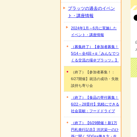
プラッツの過去のイベン
ト・講座情報
2024年1月～6月に実施した
イベント・講座情報
（募集終了）【参加者募集！
5/14～全4回＋α「みんなでつ
くる交流の場＠プラッツ」】
（終了）【参加者募集！：
6/27開催】就活の成功・失敗
談持ち寄り会
（終了）【食品の寄付募集！
6/22～28受付】気軽にできる
社会貢献：フードドライブ
（終了）【6/29開催！新1万
円札発行記念】渋沢栄一のひ
孫に聞く SDGs×働き方・生