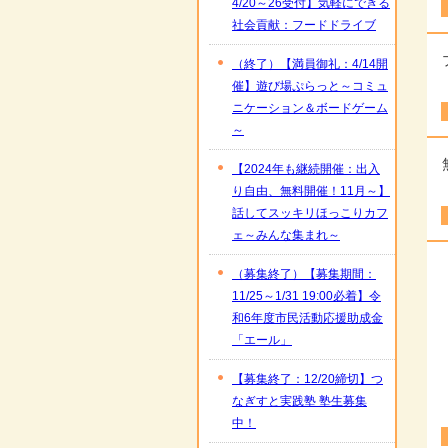
4/20～26受付】気軽にできる
社会貢献：フードドライブ
（終了）【満員御礼：4/14開
催】遊び場ぷらっと～コミュ
ニケーション＆ボードゲーム
～
【2024年も継続開催：出入
り自由、無料開催！11月～】
話してスッキリほっこりカフ
ェ～みんな集まれ～
（募集終了）【募集期間：
11/25～1/31 19:00必着】令
和6年度市民活動応援助成金
「エール」
【募集終了：12/20締切】つ
なぎすと実践塾 塾生募集
中！