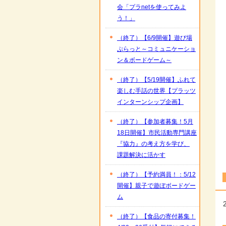
会「プラnetを使ってみよ
う！」
（終了）【6/9開催】遊び場
ぷらっと～コミュニケーショ
ン＆ボードゲーム～
（終了）【5/19開催】ふれて
楽しむ手話の世界【プラッツ
インターンシップ企画】
（終了）【参加者募集！5月
18日開催】市民活動専門講座
『協力』の考え方を学び、
課題解決に活かす
（終了）【予約満員！：5/12
開催】親子で遊ぼボードゲー
ム
（終了）【食品の寄付募集！