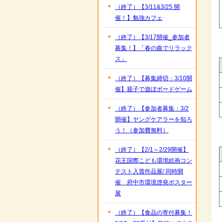
（終了）【3/11&3/25 開
催！】勉強カフェ
（終了）【3/17開催_参加者
募集！】「春の曲でリラック
ス」
（終了）【募集締切：3/10開
催】親子で遊ぼボードゲーム
（終了）【参加者募集：3/2
開催】ヤングケアラーを知ろ
う！（参加費無料）
（終了）【2/1～2/29開催】
花王国際こども環境絵画コン
テスト入賞作品展/ 同時開
催 府中市環境啓発ポスター
展
（終了）【食品の寄付募集！