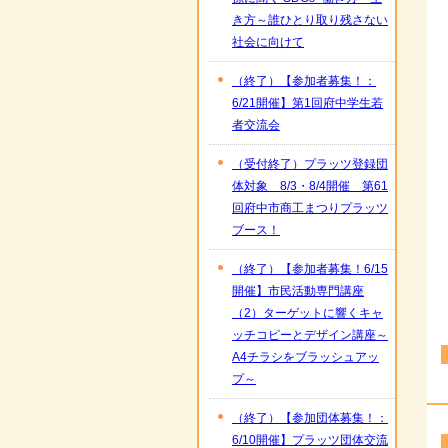
き方～誰ひとり取り残さない
社会に向けて
（終了）【参加者募集！：
6/21開催】第1回府中学生若
者交流会
（受付終了）プラッツ登録団
体対象 8/3・8/4開催 第61
回府中市商工まつりプラッツ
ブース！
（終了）【参加者募集！6/15
開催】市民活動専門講座
（2）ターゲットに響くキャ
ッチコピーとデザイン講座～
A4チラシをブラッシュアッ
プ～
（終了）【参加団体募集！：
6/10開催】プラッツ団体交流