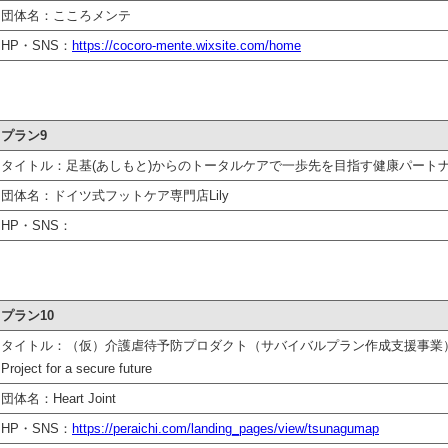
団体名：こころメンテ
HP・SNS：
https://cocoro-mente.wixsite.com/home
プラン9
タイトル：足基(あしもと)からのトータルケアで一歩先を目指す健康パート
団体名：ドイツ式フットケア専門店Lily
HP・SNS：
プラン10
タイトル：（仮）介護虐待予防プロダクト（サバイバルプラン作成支援事業
Project for a secure future
団体名：Heart Joint
HP・SNS：
https://peraichi.com/landing_pages/view/tsunagumap