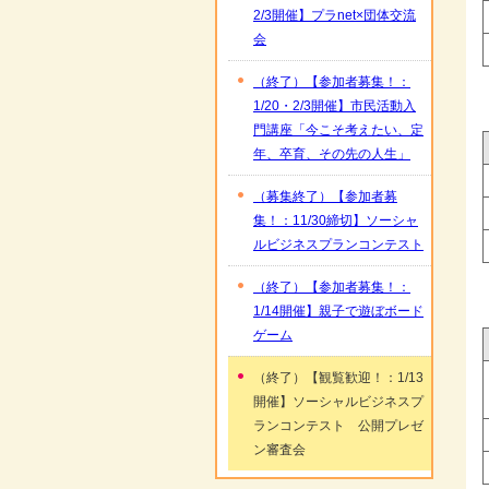
2/3開催】プラnet×団体交流
会
（終了）【参加者募集！：
1/20・2/3開催】市民活動入
門講座「今こそ考えたい、定
年、卒育、その先の人生」
（募集終了）【参加者募
集！：11/30締切】ソーシャ
ルビジネスプランコンテスト
（終了）【参加者募集！：
1/14開催】親子で遊ぼボード
ゲーム
（終了）【観覧歓迎！：1/13
開催】ソーシャルビジネスプ
ランコンテスト 公開プレゼ
ン審査会