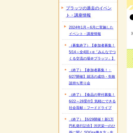
プラッツの過去のイベン
ト・講座情報
2024年1月～6月に実施した
イベント・講座情報
（募集終了）【参加者募集！
5/14～全4回＋α「みんなでつ
くる交流の場＠プラッツ」】
（終了）【参加者募集！：
6/27開催】就活の成功・失敗
談持ち寄り会
（終了）【食品の寄付募集！
6/22～28受付】気軽にできる
社会貢献：フードドライブ
（終了）【6/29開催！新1万
円札発行記念】渋沢栄一のひ
孫に聞く SDGs×働き方・生