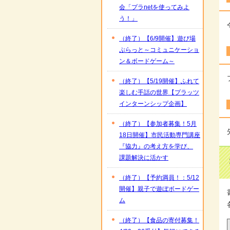
会「プラnetを使ってみよ
う！」
（終了）【6/9開催】遊び場
ぷらっと～コミュニケーショ
ン＆ボードゲーム～
（終了）【5/19開催】ふれて
楽しむ手話の世界【プラッツ
インターンシップ企画】
（終了）【参加者募集！5月
18日開催】市民活動専門講座
『協力』の考え方を学び、
課題解決に活かす
（終了）【予約満員！：5/12
開催】親子で遊ぼボードゲー
ム
（終了）【食品の寄付募集！