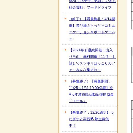
4/20～26受付】気軽にできる
社会貢献：フードドライブ
（終了）【満員御礼：4/14開
催】遊び場ぷらっと～コミュ
ニケーション＆ボードゲーム
～
【2024年も継続開催：出入
り自由、無料開催！11月～】
話してスッキリほっこりカフ
ェ～みんな集まれ～
（募集終了）【募集期間：
11/25～1/31 19:00必着】令
和6年度市民活動応援助成金
「エール」
【募集終了：12/20締切】つ
なぎすと実践塾 塾生募集
中！