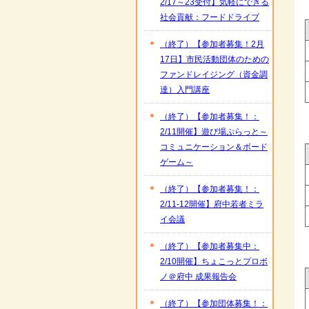
2/17～23受付】気軽にできる
社会貢献：フードドライブ
（終了）【参加者募集！2月
17日】市民活動団体のための
ファンドレイジング（資金調
達）入門講座
（終了）【参加者募集！：
2/11開催】遊び場ぷらっと～
コミュニケーション＆ボード
ゲーム～
（終了）【参加者募集！：
2/11‐12開催】府中若者ミラ
イ会議
（終了）【参加者募集中：
2/10開催】ちょこっとプロボ
ノ＠府中 成果報告会
（終了）【参加団体募集！：