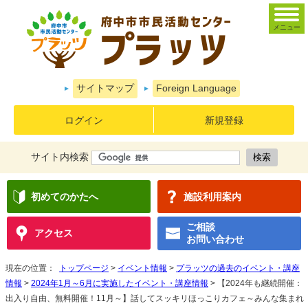
メニュー
サイトマップ
Foreign Language
ログイン
新規登録
サイト内検索
初めてのかたへ
施設利用案内
ご相談
アクセス
お問い合わせ
現在の位置：
トップページ
>
イベント情報
>
プラッツの過去のイベント・講座
情報
>
2024年1月～6月に実施したイベント・講座情報
> 【2024年も継続開催：
出入り自由、無料開催！11月～】話してスッキリほっこりカフェ～みんな集まれ