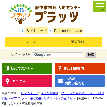
メニュー
サイトマップ
Foreign Language
ログイン
新規登録
サイト内検索
初めてのかたへ
施設利用案内
ご相談
アクセス
お問い合わせ
現在の位置：
トップページ
>
イベント情報
>
プラッツの過去のイベント・講座
情報
>
2024年1月～6月に実施したイベント・講座情報
> 【募集終了：12/20締
切】つなぎすと実践塾 塾生募集中！