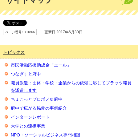
サイトマップ
ページ番号1001866
更新日 2017年6月30日
トピックス
市民活動応援助成金「エール」
つなぎすと府中
職員派遣：団体・学校・企業からの依頼に応じてプラッツ職員
を派遣します
ちょこっとプロボノ＠府中
府中で広がる協働の事例紹介
インターンレポート
大学との連携事業
NPO・ソーシャルビジネス専門相談