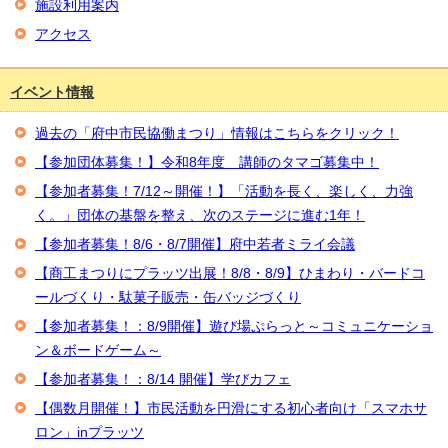
施設利用案内
アクセス
イベント情報
過去の「府中市民協働まつり」情報はこちらをクリック！
【参加団体募集！】令和8年度 講師のタマゴ募集中！
【参加者募集！7/12～開催！】「活動を長く、楽しく、力強
く。」団体の基盤を整え、次のステージに進む1年！
【参加者募集！8/6・8/7開催】府中若者ミライ会議
【商工まつりにプラッツ出展！8/8・8/9】ひまわり・バードコ
ールづくり・駄菓子販売・缶バッジづくり
【参加者募集！：8/9開催】遊び場ぷらっと～コミュニケーショ
ン＆ボードゲーム～
【参加者募集！：8/14 開催】学びカフェ
【偶数月開催！】市民活動を円滑にする初心者向け「スマホサ
ロン」inプラッツ