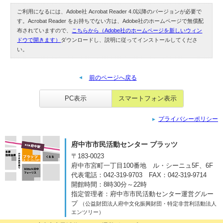
ご利用になるには、Adobe社 Acrobat Reader 4.0以降のバージョンが必要で
す。Acrobat Reader をお持ちでない方は、Adobe社のホームページで無償配
布されていますので、
こちらから（Adobe社のホームページを新しいウィン
ドウで開きます）
ダウンロードし、説明に従ってインストールしてくださ
い。
前のページへ戻る
PC表示
スマートフォン表示
プライバシーポリシー
府中市市民活動センター プラッツ
〒183-0023
府中市宮町一丁目100番地
ル・シーニュ5F、6F
代表電話：042-319-9703
FAX：042-319-9714
開館時間：8時30分～22時
指定管理者：府中市市民活動センター運営グルー
プ
（公益財団法人府中文化振興財団・特定非営利活動法人
エンツリー）