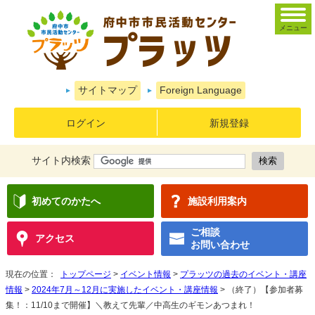
メニュー
サイトマップ
Foreign Language
ログイン
新規登録
サイト内検索
初めてのかたへ
施設利用案内
ご相談
アクセス
お問い合わせ
現在の位置：
トップページ
>
イベント情報
>
プラッツの過去のイベント・講座
情報
>
2024年7月～12月に実施したイベント・講座情報
> （終了）【参加者募
集！：11/10まで開催】＼教えて先輩／中高生のギモンあつまれ！