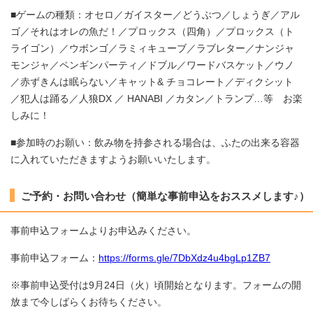
■ゲームの種類：オセロ／ガイスター／どうぶつ／しょうぎ／アル
ゴ／それはオレの魚だ！／プロックス（四角）／プロックス（ト
ライゴン）／ウボンゴ／ラミィキューブ／ラブレター／ナンジャ
モンジャ／ペンギンパーティ／ドブル／ワードバスケット／ウノ
／赤ずきんは眠らない／キャット& チョコレート／ディクシット
／犯人は踊る／人狼DX ／ HANABI ／カタン／トランプ…等 お楽
しみに！
■参加時のお願い：飲み物を持参される場合は、ふたの出来る容器
に入れていただきますようお願いいたします。
ご予約・お問い合わせ（簡単な事前申込をおススメします♪）
事前申込フォームよりお申込みください。
事前申込フォーム：
https://forms.gle/7DbXdz4u4bgLp1ZB7
※事前申込受付は9月24日（火）頃開始となります。フォームの開
放まで今しばらくお待ちください。