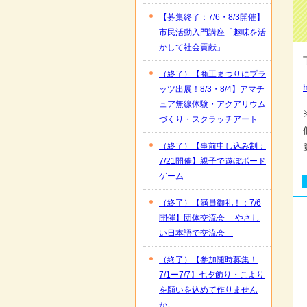
【募集終了：7/6・8/3開催】
市民活動入門講座「趣味を活
かして社会貢献」
（終了）【商工まつりにプラ
h
ッツ出展！8/3・8/4】アマチ
ュア無線体験・アクアリウム
づくり・スクラッチアート
（終了）【事前申し込み制：
7/21開催】親子で遊ぼボード
ゲーム
（終了）【満員御礼！：7/6
開催】団体交流会 「やさし
い日本語で交流会」
（終了）【参加随時募集！
7/1ー7/7】七夕飾り・こより
を願いを込めて作りません
か。