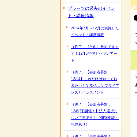
プラッツの過去のイベン
ト・講座情報
2024年7月～12月に実施した
イベント・講座情報
（終了）【自由に参加できま
す！12/15開催】ハギレアー
ト
（終了）【参加者募集
12/14】これだけは知ってお
きたい！NPOのコンプライア
ンスとハラスメント
（終了）【参加者募集：
12/8(日)開催！】法人選択に
ついて学ぼう！（個別相談・
託児あり）
（終了）【参加者募集！：