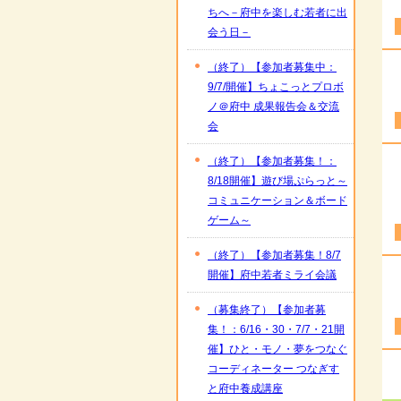
ちへ－府中を楽しむ若者に出
会う日－
（終了）【参加者募集中：
9/7/開催】ちょこっとプロボ
ノ＠府中 成果報告会＆交流
会
（終了）【参加者募集！：
8/18開催】遊び場ぷらっと～
コミュニケーション＆ボード
ゲーム～
（終了）【参加者募集！8/7
開催】府中若者ミライ会議
（募集終了）【参加者募
集！：6/16・30・7/7・21開
催】ひと・モノ・夢をつなぐ
コーディネーター つなぎす
と府中養成講座