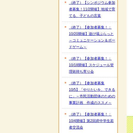
（終了）【シンポジウム参加
者募集！11/2開催】地域で育
てる、子どもの言葉
（終了）【参加者募集！：
10/20開催】遊び場ぷらっと
～コミュニケーション＆ボー
ドゲーム～
（終了）【参加者募集！：
10/18開催】スケジュール管
理術持ち寄り会
（終了）【参加者募集
10/5】「やりたいを、できる
に」～市民活動団体のための
事業計画 作成のススメ～
（終了）【参加者募集！：
10/4開催】第2回府中学生若
者交流会