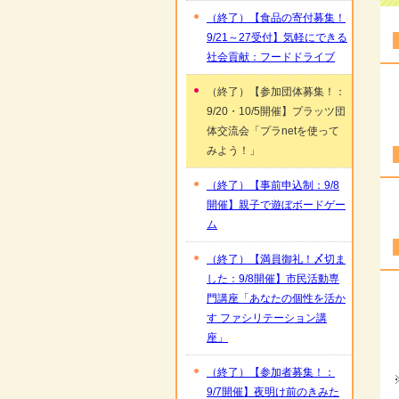
（終了）【食品の寄付募集！
9/21～27受付】気軽にできる
社会貢献：フードドライブ
（終了）【参加団体募集！：
9/20・10/5開催】プラッツ団
体交流会「プラnetを使って
みよう！」
（終了）【事前申込制：9/8
開催】親子で遊ぼボードゲー
ム
（終了）【満員御礼！〆切ま
した：9/8開催】市民活動専
門講座「あなたの個性を活か
す ファシリテーション講
座」
（終了）【参加者募集！：
9/7開催】夜明け前のきみた