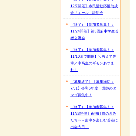
12/7開催】市民活動応援助成
金「エール」説明会
（終了）【参加者募集！：
11/24開催】第3回府中学生若
者交流会
（終了）【参加者募集！：
11/10まで開催】＼教えて先
輩／中高生のギモンあつま
れ！
（募集終了）【募集締切：
7/31】令和6年度 講師のタ
マゴ募集中！
（終了）【参加者募集！：
11/23開催】夜明け前のきみ
たちへ－府中を楽しむ若者に
出会う日－