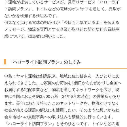
ト運輸が提供しているサービスが、見守りサービス「ハローライ
ト訪問プラン」。トイレなどの電球のオン/オフを通して、異常が
ないかを検知する仕組みです。
何気なく点ける電球の明かりが「今日も元気でいるよ」を伝える
メッセージ。物流を専門とする企業が取り組む新たな社会貢献事
業について、担当者に伺いました。
「ハローライト訪問プラン」のしくみ
中島：ヤマト運輸は創業以来、地域に住む皆さん一人ひとりに支
えられてきました。ご家庭のお荷物を1個口からお預かりし全国へ
お届けする宅配事業など、物流を通してネットワークを広げ、現
在は全国におよそ約2,800カ所（24年6月末時点）の営業所があり
ます。長年にわたり培ったこのネットワークを、物流だけでなく
社会が抱える課題の解決にも活用したい。そのような想いから社
会や地域への貢献事業への取り組みも積極的に行っています。
「ハローライト訪問プラン」もそのひとつです。トイレなどの電