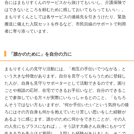
合にはまもりすくんのサービスから抜けてもいいし、介護保険で
はできないところを頼むために残しておいてもらってもいい」。
まもりすくんとしては各サービスの連絡先を引きうけたり、緊急
搬送に備えた入院セットを作るなど、市民目線のサポートで利用
者に寄り添っています。
「誰かのために」を自分の力に
まもりすくんの見守り活動には、「相互の手伝いでつながる」と
いう大きな特徴があります。自分を見守ってもらうために登録し
た人が、自身も見守りサポーターとして活動できるのです。困り
ごとや相談の応対、在宅でできるお手伝いなど、自分のできるこ
とで参加している方々が実際にいらっしゃるとのこと。「もちろ
んそうではない方もいますが、“何か手伝いたい”という気持ちの後
ろにはその方自身も何かを抱えていたり苦しい思いをした経験が
あるように感じます。誰かのために何かをできたことが、その人
の人生にもプラスになれば」。そう話す大曲さん自身にもかつて
生きる力を失うほど衰弱し、入院した経験がありました。そこで