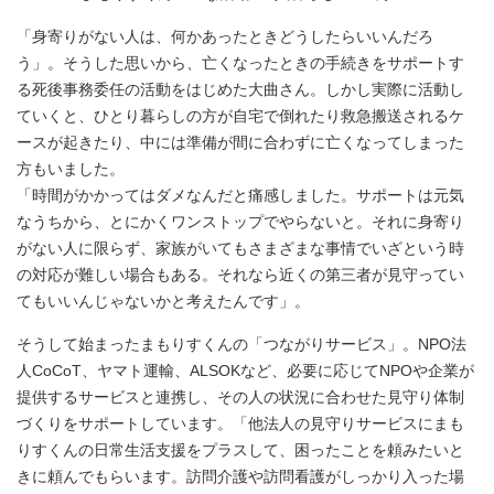
「身寄りがない人は、何かあったときどうしたらいいんだろ
う」。そうした思いから、亡くなったときの手続きをサポートす
る死後事務委任の活動をはじめた大曲さん。しかし実際に活動し
ていくと、ひとり暮らしの方が自宅で倒れたり救急搬送されるケ
ースが起きたり、中には準備が間に合わずに亡くなってしまった
方もいました。
「時間がかかってはダメなんだと痛感しました。サポートは元気
なうちから、とにかくワンストップでやらないと。それに身寄り
がない人に限らず、家族がいてもさまざまな事情でいざという時
の対応が難しい場合もある。それなら近くの第三者が見守ってい
てもいいんじゃないかと考えたんです」。
そうして始まったまもりすくんの「つながりサービス」。NPO法
人CoCoT、ヤマト運輸、ALSOKなど、必要に応じてNPOや企業が
提供するサービスと連携し、その人の状況に合わせた見守り体制
づくりをサポートしています。「他法人の見守りサービスにまも
りすくんの日常生活支援をプラスして、困ったことを頼みたいと
きに頼んでもらいます。訪問介護や訪問看護がしっかり入った場