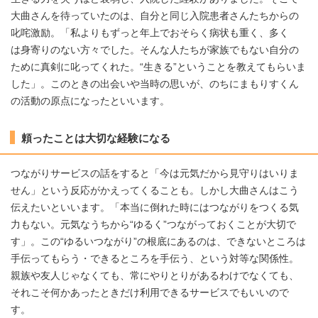
大曲さんを待っていたのは、自分と同じ入院患者さんたちからの
叱咤激励。「私よりもずっと年上でおそらく病状も重く、多く
は身寄りのない方々でした。そんな人たちが家族でもない自分の
ために真剣に叱ってくれた。“生きる”ということを教えてもらいま
した」。このときの出会いや当時の思いが、のちにまもりすくん
の活動の原点になったといいます。
頼ったことは大切な経験になる
つながりサービスの話をすると「今は元気だから見守りはいりま
せん」という反応がかえってくることも。しかし大曲さんはこう
伝えたいといいます。「本当に倒れた時にはつながりをつくる気
力もない。元気なうちから“ゆるく”つながっておくことが大切で
す」。この“ゆるいつながり”の根底にあるのは、できないところは
手伝ってもらう・できるところを手伝う、という対等な関係性。
親族や友人じゃなくても、常にやりとりがあるわけでなくても、
それこそ何かあったときだけ利用できるサービスでもいいので
す。