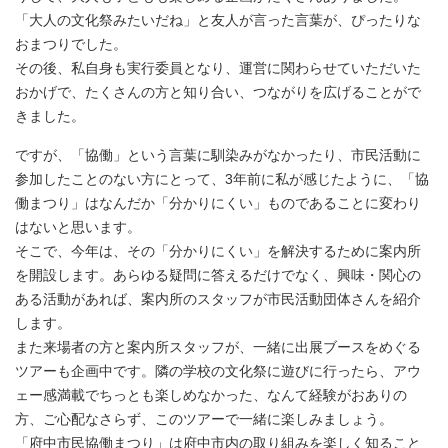
「大人の文化祭みたいだね」と友人が言った言葉が、ぴったりな
おまつりでした。
その後、私自身も実行委員となり、運営に関わらせていただいた
おかげで、たくさんの方と知り合い、つながりを広げることがで
きました。
ですが、「協働」という言葉に馴染みがなかったり、市民活動に
参加したことのない方にとって、3年前に私が感じたように、「協
働まつり」はなんだか「分かりにくい」ものであることに変わり
はないと思います。
そこで、今年は、その「分かりにくい」を解決するために案内所
を開設します。あらゆる疑問に答えるだけでなく、興味・関心の
ある活動があれば、案内所のスタッフが市民活動団体さんを紹介
します。
また来場者の方と案内所スタッフが、一緒に出展ブースをめぐる
ツアーも企画中です。隣の学校の文化祭に遊びに行ったら、アウ
ェー感満載でちっとも楽しめなかった、なんて経験がおありの
方、ご心配なさらず、このツアーで一緒に楽しみましょう。
「府中市民協働まつり」は府中市内の取り組みを楽しく知ること