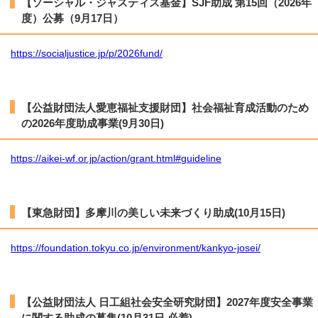
【ソーシャル・ジャスティス基金】SJF助成 第15回（2026年
度）公募（9月17日）
https://socialjustice.jp/p/2026fund/
【公益財団法人愛恵福祉支援財団】社会福祉育成活動のため
の2026年度助成事業(9月30日)
https://aikei-wf.or.jp/action/grant.html#guideline
【東急財団】多摩川の美しい未来づくり助成(10月15日)
https://foundation.tokyu.co.jp/environment/kankyo-josei/
【公益財団法人 日工組社会安全研究財団】2027年度安全事業
に関する助成の募集(10月31日 必着)