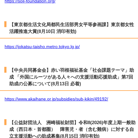
https://soil-foundation.org/
【東京都生活文化局都民生活部男女平等参画課】東京都女性
活躍推進大賞(8月10日 消印有効)
https://jokatsu-taisho.metro.tokyo.lg.jp/
【中央共同募金会】赤い羽根福祉基金「社会課題テーマ」助
成 「外国にルーツがある人々への支援活動応援助成」第7回
助成の公募について(8月13日 必着)
https://www.akaihane.or.jp/subsidies/sub-kikin/49192/
【公益財団法人 洲崎福祉財団】令和8(2026)年度上期一般助
成（西日本・首都圏） 障害児・者（含む難病）に対する自
立支援活動への助成募集(8月15日 消印有効)