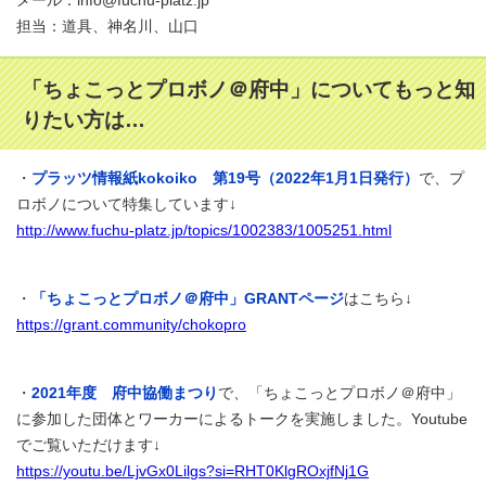
メール：info@fuchu-platz.jp
担当：道具、神名川、山口
「ちょこっとプロボノ＠府中」についてもっと知
りたい方は…
・
プラッツ情報紙kokoiko 第19号（2022年1月1日発行）
で、プ
ロボノについて特集しています↓
http://www.fuchu-platz.jp/topics/1002383/1005251.html
・
「ちょこっとプロボノ＠府中」GRANTページ
はこちら↓
https://grant.community/chokopro
・
2021年度 府中協働まつり
で、「ちょこっとプロボノ＠府中」
に参加した団体とワーカーによるトークを実施しました。Youtube
でご覧いただけます↓
https://youtu.be/LjvGx0Lilgs?si=RHT0KlgROxjfNj1G