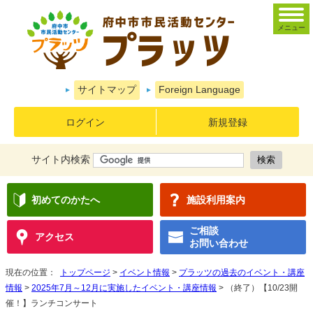
メニュー
サイトマップ
Foreign Language
ログイン
新規登録
サイト内検索
初めてのかたへ
施設利用案内
ご相談
アクセス
お問い合わせ
現在の位置：
トップページ
>
イベント情報
>
プラッツの過去のイベント・講座
情報
>
2025年7月～12月に実施したイベント・講座情報
> （終了）【10/23開
催！】ランチコンサート