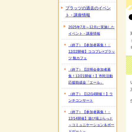
プラッツの過去のイベン
ト・講座情報
2025年7月～12月に実施した
イベント・講座情報
（終了）【参加者募集！：
12/22開催】ココプレ×プラッ
ツ 勉カフェ
（終了）【説明会参加者募
集！12/21開催！】市民活動
応援助成金「エール」
（終了）【12/14開催！】ラ
ンチコンサート
（終了）【参加者募集！：
12/14開催】遊び場ぷらっと
～コミュニケーション＆ボー
ドゲーム～