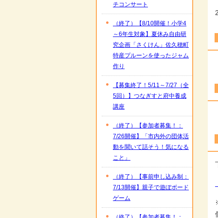
チコンサート
（終了）【8/10開催！小学4
～6年生対象】夏休み自由研
究企画「さくけん」佐久穂町
特産プルーンを使ったジャム
作り
【募集終了！5/11～7/27（全
5回）】つなぎすと府中養成
講座
（終了）【参加者募集！：
7/26開催】「市内外の団体活
動を聞いて話そう！気になる
こと」
（終了）【事前申し込み制：
7/13開催】親子で遊ぼボード
ゲーム
（終了）【参加者募集！：