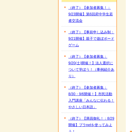
（終了）【参加者募集！：
9/23開催】第6回府中学生若
者交流会
（終了）【事前申し込み制：
9/21開催】親子で遊ぼボード
ゲーム
（終了）【参加者募集：
9/20(土)開催！】法人選択に
ついて学ぼう！（事例紹介あ
り）
（終了）【参加者募集：
8/30・9/6開催！】市民活動
入門講座「みんなに伝わる！
やさしい日本語」
（終了）【満員御礼！：8/29
開催】プラnetを使ってみよ
う！