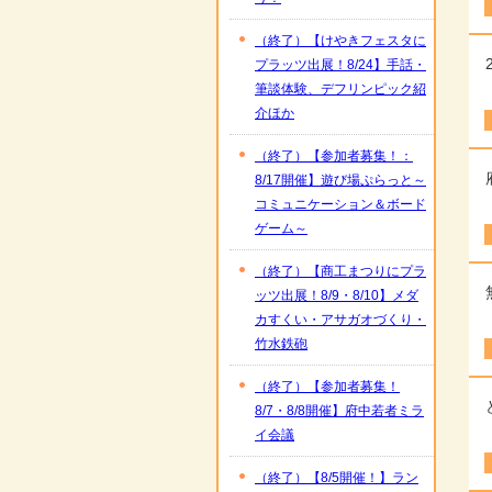
（終了）【けやきフェスタに
プラッツ出展！8/24】手話・
筆談体験、デフリンピック紹
介ほか
（終了）【参加者募集！：
8/17開催】遊び場ぷらっと～
コミュニケーション＆ボード
ゲーム～
（終了）【商工まつりにプラ
ッツ出展！8/9・8/10】メダ
カすくい・アサガオづくり・
竹水鉄砲
（終了）【参加者募集！
8/7・8/8開催】府中若者ミラ
イ会議
（終了）【8/5開催！】ラン