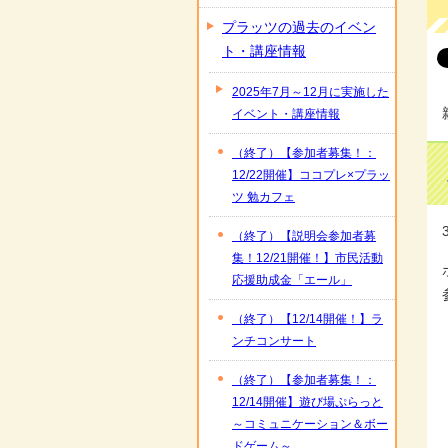
プラッツの過去のイベン
ト・講座情報
2025年7月～12月に実施した
イベント・講座情報
（終了）【参加者募集！：
12/22開催】ココプレ×プラッ
ツ 勉カフェ
（終了）【説明会参加者募
集！12/21開催！】市民活動
応援助成金「エール」
（終了）【12/14開催！】ラ
ンチコンサート
（終了）【参加者募集！：
12/14開催】遊び場ぷらっと
～コミュニケーション＆ボー
ドゲーム～