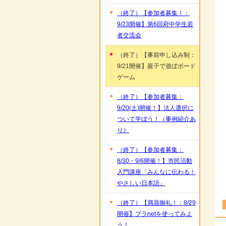
（終了）【参加者募集！：
9/23開催】第6回府中学生若
者交流会
（終了）【事前申し込み制：
9/21開催】親子で遊ぼボード
ゲーム
（終了）【参加者募集：
9/20(土)開催！】法人選択に
ついて学ぼう！（事例紹介あ
り）
（終了）【参加者募集：
8/30・9/6開催！】市民活動
入門講座「みんなに伝わる！
やさしい日本語」
（終了）【満員御礼！：8/29
開催】プラnetを使ってみよ
う！