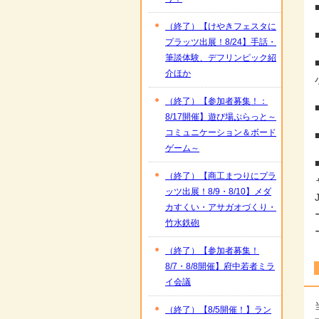
（終了）【けやきフェスタに
プラッツ出展！8/24】手話・
筆談体験、デフリンピック紹
介ほか
（終了）【参加者募集！：
8/17開催】遊び場ぷらっと～
コミュニケーション＆ボード
ゲーム～
（終了）【商工まつりにプラ
ッツ出展！8/9・8/10】メダ
カすくい・アサガオづくり・
竹水鉄砲
（終了）【参加者募集！
8/7・8/8開催】府中若者ミラ
イ会議
（終了）【8/5開催！】ラン