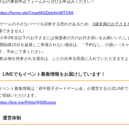
下記の事前申込フォームからぜひお申込みください！
https://forms.gle/CjvpeMGDebAmWTQ68
*ゲームの小さなパーツを誤飲する恐れがあるため、
3歳未満のお子さま
場できません）
*小学3年生以下のお子さまには保護者の方のお付き添いをお願いいたし
*開始後15分を超過しご来場されない場合は、「予約なし」の扱い（キ
す。予めご了承ください。
*飲み物を持参される場合は、ふたの出来る容器に入れていただきます
LINEでもイベント募集情報をお届けしています！
イベント募集情報は「府中親子ボードゲーム会」が運営する公式LINEで
ご登録いただけます。
https://line.me/R/ti/p/@688uisgx
運営体制