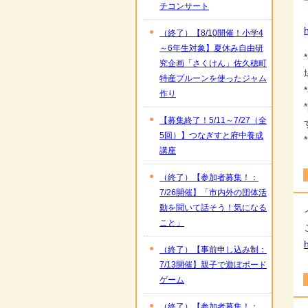
チコンサート
（終了）【8/10開催！小学4
～6年生対象】夏休み自由研
究企画「さくけん」佐久穂町
特産プルーンを使ったジャム
作り
【募集終了！5/11～7/27（全
5回）】つなぎすと府中養成
講座
（終了）【参加者募集！：
7/26開催】「市内外の団体活
動を聞いて話そう！気になる
こと」
（終了）【事前申し込み制：
7/13開催】親子で遊ぼボード
ゲーム
（終了）【参加者募集！：