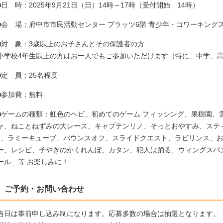
■日 時：2025年9月21日（日）14時～17時（受付開始 14時）
■会 場：府中市市民活動センター プラッツ6階 青少年・コワーキング
■対 象：3歳以上のお子さんとその保護者の方
小学校4年生以上の方はお一人でもご参加いただけます（特に、中学、
■定 員：25名程度
■参加費：無料
■ゲームの種類：虹色のヘビ、初めてのゲーム フィッシング、果樹園、
ャ、ねことねずみの大レース、キャプテンリノ、そっとおやすみ、ステ
J、ラミーキューブ、バウンスオフ、スライドクエスト、ラビリンス、
ー、レシピ、子やぎのかくれんぼ、カタン、犯人は踊る、ウィングスパ
ール…等 お楽しみに！
ご予約・お問い合わせ
当日は事前申し込み制になります。応募多数の場合は抽選となります。