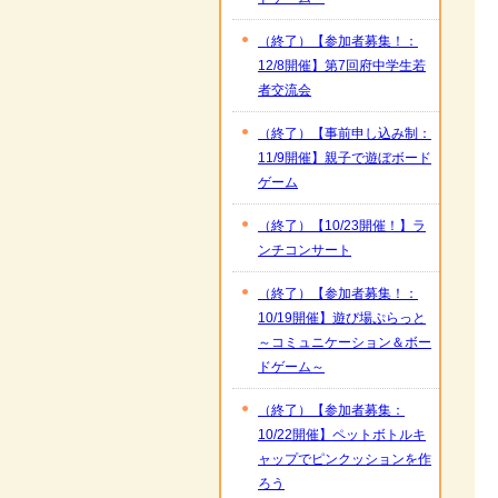
（終了）【参加者募集！：
12/8開催】第7回府中学生若
者交流会
（終了）【事前申し込み制：
11/9開催】親子で遊ぼボード
ゲーム
（終了）【10/23開催！】ラ
ンチコンサート
（終了）【参加者募集！：
10/19開催】遊び場ぷらっと
～コミュニケーション＆ボー
ドゲーム～
（終了）【参加者募集：
10/22開催】ペットボトルキ
ャップでピンクッションを作
ろう