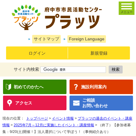
メニュー
サイトマップ
Foreign Language
ログイン
新規登録
サイト内検索
初めてのかたへ
施設利用案内
ご相談
アクセス
お問い合わせ
現在の位置：
トップページ
>
イベント情報
>
プラッツの過去のイベント・講座
情報
>
2025年7月～12月に実施したイベント・講座情報
> （終了）【参加者募
集：9/20(土)開催！】法人選択について学ぼう！（事例紹介あり）