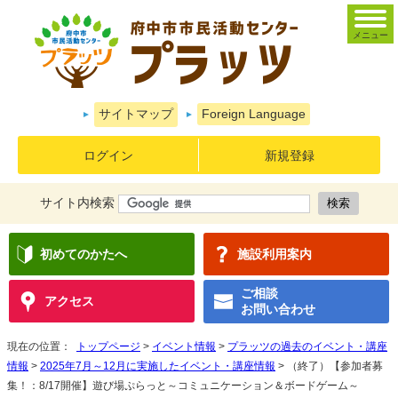
メニュー
サイトマップ
Foreign Language
ログイン
新規登録
サイト内検索
初めてのかたへ
施設利用案内
ご相談
アクセス
お問い合わせ
現在の位置：
トップページ
>
イベント情報
>
プラッツの過去のイベント・講座
情報
>
2025年7月～12月に実施したイベント・講座情報
> （終了）【参加者募
集！：8/17開催】遊び場ぷらっと～コミュニケーション＆ボードゲーム～