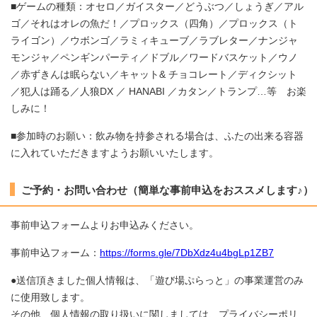
■ゲームの種類：オセロ／ガイスター／どうぶつ／しょうぎ／アル
ゴ／それはオレの魚だ！／プロックス（四角）／プロックス（ト
ライゴン）／ウボンゴ／ラミィキューブ／ラブレター／ナンジャ
モンジャ／ペンギンパーティ／ドブル／ワードバスケット／ウノ
／赤ずきんは眠らない／キャット& チョコレート／ディクシット
／犯人は踊る／人狼DX ／ HANABI ／カタン／トランプ…等 お楽
しみに！
■参加時のお願い：飲み物を持参される場合は、ふたの出来る容器
に入れていただきますようお願いいたします。
ご予約・お問い合わせ（簡単な事前申込をおススメします♪）
事前申込フォームよりお申込みください。
事前申込フォーム：
https://forms.gle/7DbXdz4u4bgLp1ZB7
●送信頂きました個人情報は、「遊び場ぷらっと」の事業運営のみ
に使用致します。
その他、個人情報の取り扱いに関しましては、プライバシーポリ