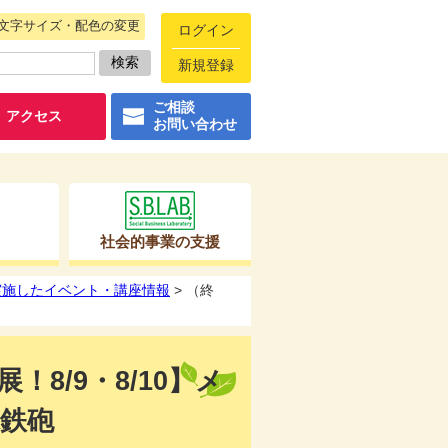
文字サイズ・配色の変更
ログイン
新規登録
ご相談
アクセス
お問い合わせ
社会的事業の支援
に実施したイベント・講座情報
> （終
8/9・8/10】メ
鉄砲