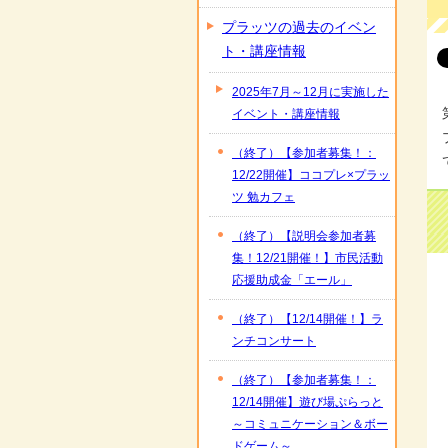
プラッツの過去のイベン
ト・講座情報
2025年7月～12月に実施した
イベント・講座情報
（終了）【参加者募集！：
12/22開催】ココプレ×プラッ
ツ 勉カフェ
（終了）【説明会参加者募
集！12/21開催！】市民活動
応援助成金「エール」
（終了）【12/14開催！】ラ
ンチコンサート
（終了）【参加者募集！：
12/14開催】遊び場ぷらっと
～コミュニケーション＆ボー
ドゲーム～