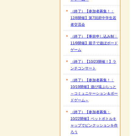
（終了）【参加者募集！：
12/8開催】第7回府中学生若
者交流会
（終了）【事前申し込み制：
11/9開催】親子で遊ぼボード
ゲーム
（終了）【10/23開催！】ラ
ンチコンサート
（終了）【参加者募集！：
10/19開催】遊び場ぷらっと
～コミュニケーション＆ボー
ドゲーム～
（終了）【参加者募集：
10/22開催】ペットボトルキ
ャップでピンクッションを作
ろう