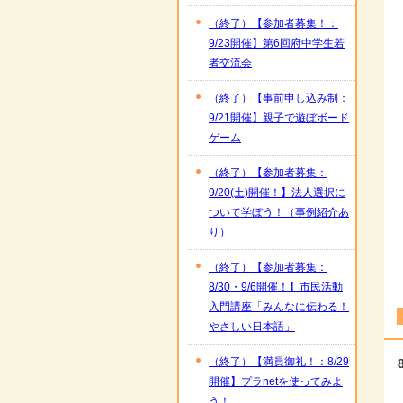
（終了）【参加者募集！：
9/23開催】第6回府中学生若
者交流会
（終了）【事前申し込み制：
9/21開催】親子で遊ぼボード
ゲーム
（終了）【参加者募集：
9/20(土)開催！】法人選択に
ついて学ぼう！（事例紹介あ
り）
（終了）【参加者募集：
8/30・9/6開催！】市民活動
入門講座「みんなに伝わる！
やさしい日本語」
（終了）【満員御礼！：8/29
開催】プラnetを使ってみよ
う！