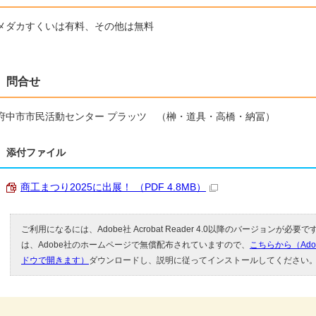
メダカすくいは有料、その他は無料
問合せ
府中市市民活動センター プラッツ （榊・道具・高橋・納冨）
添付ファイル
商工まつり2025に出展！ （PDF 4.8MB）
ご利用になるには、Adobe社 Acrobat Reader 4.0以降のバージョンが必要です。
は、Adobe社のホームページで無償配布されていますので、
こちらから（Ad
ドウで開きます）
ダウンロードし、説明に従ってインストールしてください