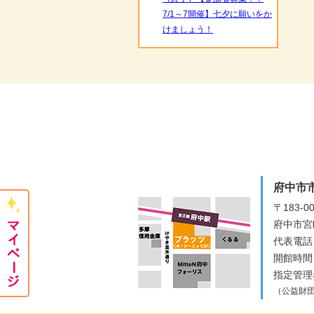
7/1～7開催】七夕に願いをか
けましょう！
府中市
〒183-0
府中市宮
代表電話：
開館時間
指定管理
（公益財