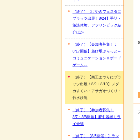
（終了）【けやきフェスタに
プラッツ出展！8/24】手話・
筆談体験、デフリンピック紹
介ほか
（終了）【参加者募集！：
8/17開催】遊び場ぷらっと～
コミュニケーション＆ボード
ゲーム～
（終了）【商工まつりにプラ
ッツ出展！8/9・8/10】メダ
カすくい・アサガオづくり・
竹水鉄砲
（終了）【参加者募集！
8/7・8/8開催】府中若者ミラ
イ会議
（終了）【8/5開催！】ラン