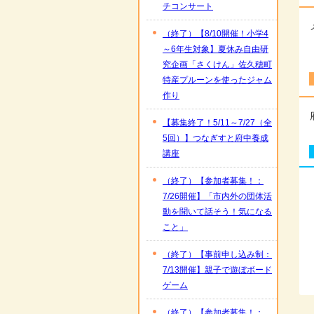
チコンサート
（終了）【8/10開催！小学4
～6年生対象】夏休み自由研
究企画「さくけん」佐久穂町
特産プルーンを使ったジャム
作り
【募集終了！5/11～7/27（全
5回）】つなぎすと府中養成
講座
（終了）【参加者募集！：
7/26開催】「市内外の団体活
動を聞いて話そう！気になる
こと」
（終了）【事前申し込み制：
7/13開催】親子で遊ぼボード
ゲーム
（終了）【参加者募集！：