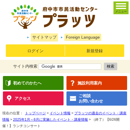
メニュー
サイトマップ
Foreign Language
ログイン
新規登録
サイト内検索
初めてのかたへ
施設利用案内
ご相談
アクセス
お問い合わせ
現在の位置：
トップページ
>
イベント情報
>
プラッツの過去のイベント・講座
情報
>
2025年1月～6月に実施したイベント・講座情報
> （終了）【6/26開
催！】ランチコンサート