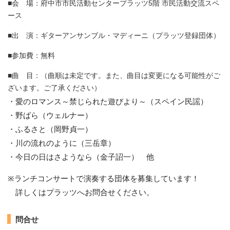
■会 場：府中市市民活動センタープラッツ5階 市民活動交流スペ
ース
■出 演：ギターアンサンブル・マディーニ（プラッツ登録団体）
■参加費：無料
■曲 目：（曲順は未定です。また、曲目は変更になる可能性がご
ざいます。ご了承ください）
・愛のロマンス～禁じられた遊びより～（スペイン民謡）
・野ばら（ウェルナー）
・ふるさと（岡野貞一）
・川の流れのように（三岳章）
・今日の日はさようなら（金子詔一） 他
※ランチコンサートで演奏する団体を募集しています！
詳しくはプラッツへお問合せください。
問合せ