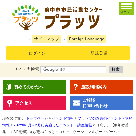
メニュー
サイトマップ
Foreign Language
ログイン
新規登録
サイト内検索
初めてのかたへ
施設利用案内
ご相談
アクセス
お問い合わせ
現在の位置：
トップページ
>
イベント情報
>
プラッツの過去のイベント・講座
情報
>
2025年1月～6月に実施したイベント・講座情報
> （終了）【参加者募
集！：2/9開催】遊び場ぷらっと～コミュニケーション＆ボードゲーム～