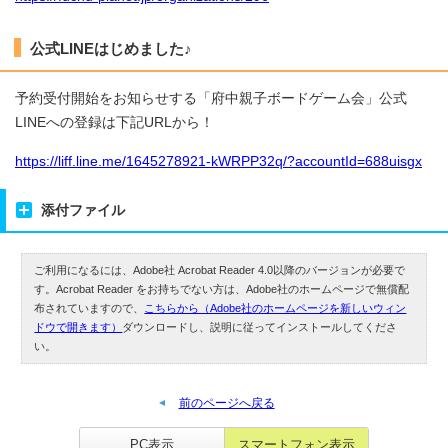
公式LINEはじめました♪
予約受付開始をお知らせする「府中親子ボードゲーム会」公式
LINEへの登録は下記URLから！
https://liff.line.me/1645278921-kWRPP32q/?accountId=688uisgx
添付ファイル
ご利用になるには、Adobe社 Acrobat Reader 4.0以降のバージョンが必要で
す。Acrobat Reader をお持ちでない方は、Adobe社のホームページで無償配
布されていますので、
こちらから（Adobe社のホームページを新しいウィン
ドウで開きます）
ダウンロードし、説明に従ってインストールしてくださ
い。
前のページへ戻る
PC表示
スマートフォン表示