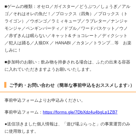
■ゲームの種類：オセロ／ガイスター／どうぶつ／しょうぎ／アル
ゴ／それはオレの魚だ！／プロックス（四角）／プロックス（ト
ライゴン）／ウボンゴ／ラミィキューブ／ラブレター／ナンジャ
モンジャ／ペンギンパーティ／ドブル／ワードバスケット／ウノ
／赤ずきんは眠らない／キャット& チョコレート／ディクシット
／犯人は踊る／人狼DX ／ HANABI ／カタン／トランプ…等 お楽
しみに！
■参加時のお願い：飲み物を持参される場合は、ふたの出来る容器
に入れていただきますようお願いいたします。
ご予約・お問い合わせ（簡単な事前申込をおススメします♪）
事前申込フォームよりお申込みください。
事前申込フォーム：
https://forms.gle/7DbXdz4u4bgLp1ZB7
●送信頂きました個人情報は、「遊び場ぷらっと」の事業運営のみ
に使用致します。