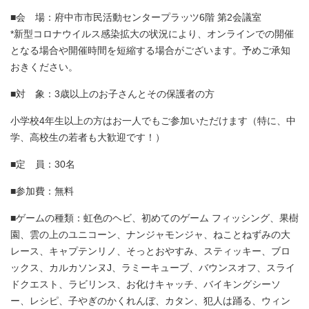
■会 場：府中市市民活動センタープラッツ6階 第2会議室
*新型コロナウイルス感染拡大の状況により、オンラインでの開催
となる場合や開催時間を短縮する場合がございます。予めご承知
おきください。
■対 象：3歳以上のお子さんとその保護者の方
小学校4年生以上の方はお一人でもご参加いただけます（特に、中
学、高校生の若者も大歓迎です！）
■定 員：30名
■参加費：無料
■ゲームの種類：虹色のヘビ、初めてのゲーム フィッシング、果樹
園、雲の上のユニコーン、ナンジャモンジャ、ねことねずみの大
レース、キャプテンリノ、そっとおやすみ、スティッキー、ブロ
ックス、カルカソンヌJ、ラミーキューブ、バウンスオフ、スライ
ドクエスト、ラビリンス、お化けキャッチ、バイキングシーソ
ー、レシピ、子やぎのかくれんぼ、カタン、犯人は踊る、ウィン