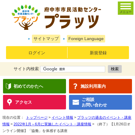
メニュー
サイトマップ
Foreign Language
ログイン
新規登録
サイト内検索
初めてのかたへ
施設利用案内
ご相談
アクセス
お問い合わせ
現在の位置：
トップページ
>
イベント情報
>
プラッツの過去のイベント・講座
情報
>
2022年1月～6月に実施したイベント・講座情報
> （終了）【1月26日オ
ンライン開催】「協働」を体感する講座