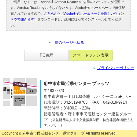
ご利用になるには、Adobe社 Acrobat Reader 4.0以降のバージョンが必要で
す。Acrobat Reader をお持ちでない方は、Adobe社のホームページで無償配
布されていますので、
こちらから（Adobe社のホームページを新しいウィン
ドウで開きます）
ダウンロードし、説明に従ってインストールしてくださ
い。
前のページへ戻る
PC表示
スマートフォン表示
プライバシーポリシー
府中市市民活動センター プラッツ
〒183-0023
府中市宮町一丁目100番地
ル・シーニュ5F、6F
代表電話：042-319-9703
FAX：042-319-9714
開館時間：8時30分～22時
指定管理者：府中市市民活動センター運営グルー
プ
（公益財団法人府中文化振興財団・特定非営利活動法人
エンツリー）
Copyright ©
府中市市民活動センター運営グループ
All rights reserved.