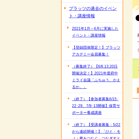
プラッツの過去のイベン
ト・講座情報
2021年1月～6月に実施した
イベント・講座情報
【登録団体限定！】プラッツ
アカデミー会員募集！
（募集終了）【6/6.13.20日
開催決定！】2021年度府中
ミライ会議「ふちゅう、かえ
るか。」
（終了）【参加者募集6/15･
22･29、7/9･13開催】保育サ
ポーター養成講座
（終了）【受講者募集：5/22
から連続開催！】「ひと・モ
ノ・夢をつなぐ」つなぎすと