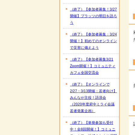
（終了）【参加者募集！3/27
開催】プラッツの明日を語ろ
う
（終了）【参加者募集：3/24
開催！】初めてのオンライン
で災害に備えよう
（終了）【参加者募集3/21
Zoom開催！】コミュニティ
カフェ全国交流会
（終了）【オンラインで
2/27・3/13開催：若者向け】
みんなが主役！語浪会
（2020年度府中ミライ会議
若者発案企画）
（終了）【単発参加も受付
中！全8回開催！】コミュニ