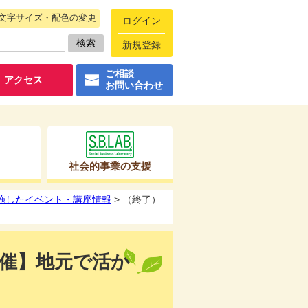
文字サイズ・配色の変更
ログイン
新規登録
ご相談
アクセス
お問い合わせ
社会的事業の支援
実施したイベント・講座情報
> （終了）
3開催】地元で活か