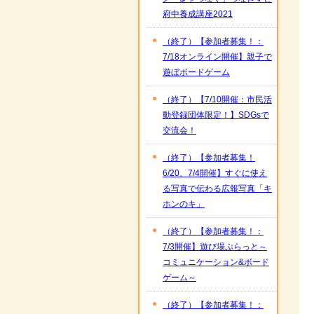
府中養成講座2021
（終了）【参加者募集！：
7/18オンライン開催】親子で
遊ぼボードゲーム
（終了）【7/10開催：市民活
動登録団体限定！】SDGsで
交流会！
（終了）【参加者募集！
6/20、7/4開催】すぐに使え
る写真で伝わる広報写真「キ
ホンのキ」
（終了）【参加者募集！：
7/3開催】遊び場ぷらっと～
コミュニケーション&ボード
ゲーム～
（終了）【参加者募集！：