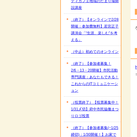
ティカフェ地域のたまり場開
設講座
（終了）【オンラインで2/28
開催：参加費無料】若宮正子
講演会「“生涯、楽しむ”を考
える」
（中止）初めてのオンライン
（終了）【参加者募集！
2/6・13・20開催】市民活動
専門講座：あなたもできる！
これからのITコミュニケーシ
ョン
（投票終了）【投票募集中！
1/31〆切】府中市民協働まつ
りロゴ投票
（終了）【参加者募集(~1/25
締切)：1/30開催！】お家で