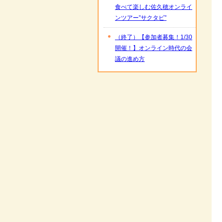
食べて楽しむ佐久穂オンライ
ンツアー”サクタビ”
（終了）【参加者募集！1/30
開催！】オンライン時代の会
議の進め方