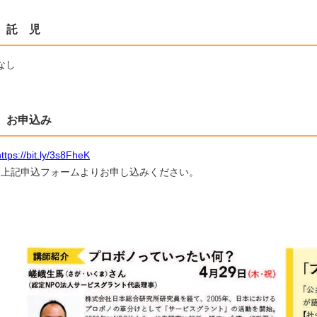
託 児
なし
お申込み
https://bit.ly/3s8FheK
↑上記申込フォームよりお申し込みください。