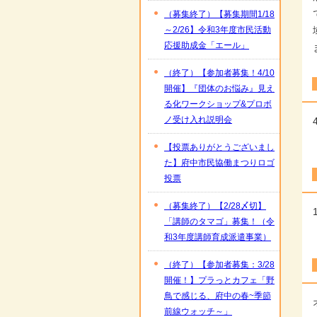
（募集終了）【募集期間1/18
～2/26】令和3年度市民活動
応援助成金「エール」
（終了）【参加者募集！4/10
開催】『団体のお悩み』見え
る化ワークショップ&プロボ
ノ受け入れ説明会
【投票ありがとうございまし
た】府中市民協働まつりロゴ
投票
（募集終了）【2/28〆切】
「講師のタマゴ」募集！（令
和3年度講師育成派遣事業）
（終了）【参加者募集：3/28
開催！】プラっとカフェ「野
鳥で感じる、府中の春~季節
前線ウォッチ～」