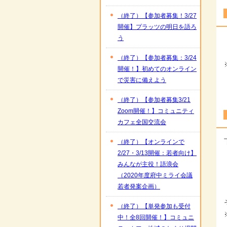
（終了）【参加者募集！3/27
開催】プラッツの明日を語ろ
う
（終了）【参加者募集：3/24
開催！】初めてのオンライン
で災害に備えよう
（終了）【参加者募集3/21
Zoom開催！】コミュニティ
カフェ全国交流会
（終了）【オンラインで
2/27・3/13開催：若者向け】
みんなが主役！語浪会
（2020年度府中ミライ会議
若者発案企画）
（終了）【単発参加も受付
中！全8回開催！】コミュニ