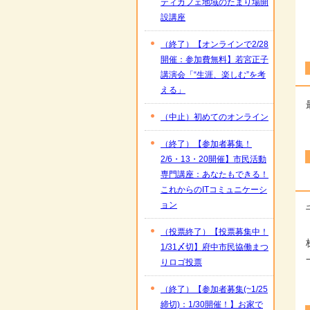
ティカフェ地域のたまり場開
設講座
（終了）【オンラインで2/28
開催：参加費無料】若宮正子
講演会「“生涯、楽しむ”を考
える」
（中止）初めてのオンライン
（終了）【参加者募集！
2/6・13・20開催】市民活動
専門講座：あなたもできる！
これからのITコミュニケーシ
ョン
（投票終了）【投票募集中！
1/31〆切】府中市民協働まつ
りロゴ投票
（終了）【参加者募集(~1/25
締切)：1/30開催！】お家で