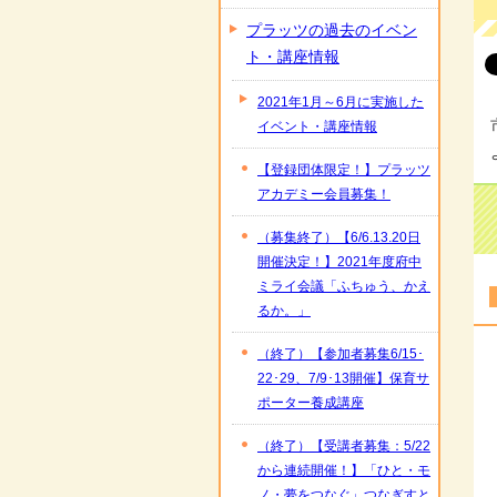
プラッツの過去のイベン
ト・講座情報
2021年1月～6月に実施した
イベント・講座情報
【登録団体限定！】プラッツ
アカデミー会員募集！
（募集終了）【6/6.13.20日
開催決定！】2021年度府中
ミライ会議「ふちゅう、かえ
るか。」
（終了）【参加者募集6/15･
22･29、7/9･13開催】保育サ
ポーター養成講座
（終了）【受講者募集：5/22
から連続開催！】「ひと・モ
ノ・夢をつなぐ」つなぎすと