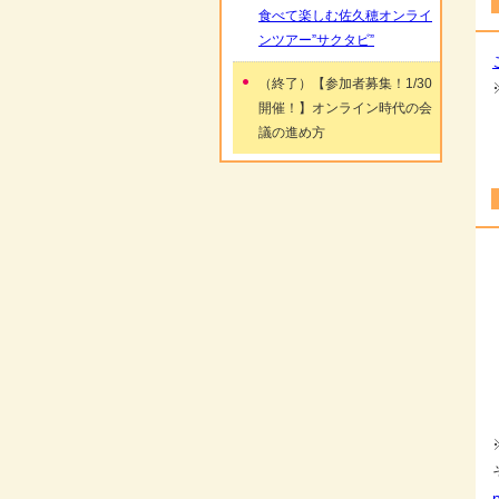
食べて楽しむ佐久穂オンライ
ンツアー”サクタビ”
（終了）【参加者募集！1/30
開催！】オンライン時代の会
議の進め方