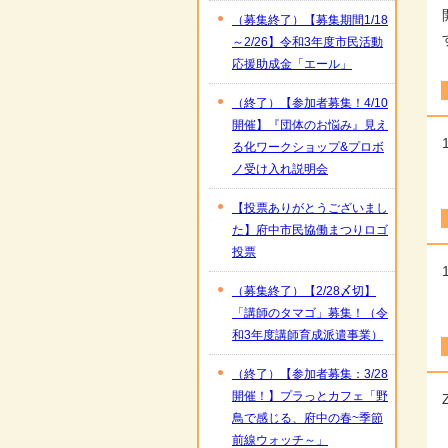
（募集終了）【募集期間1/18
～2/26】令和3年度市民活動
応援助成金「エール」
（終了）【参加者募集！4/10
開催】『団体のお悩み』見え
る化ワークショップ&プロボ
ノ受け入れ説明会
【投票ありがとうございまし
た】府中市民協働まつりロゴ
投票
（募集終了）【2/28〆切】
「講師のタマゴ」募集！（令
和3年度講師育成派遣事業）
（終了）【参加者募集：3/28
開催！】プラっとカフェ「野
鳥で感じる、府中の春~季節
前線ウォッチ～」