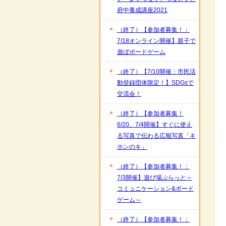
府中養成講座2021
（終了）【参加者募集！：
7/18オンライン開催】親子で
遊ぼボードゲーム
（終了）【7/10開催：市民活
動登録団体限定！】SDGsで
交流会！
（終了）【参加者募集！
6/20、7/4開催】すぐに使え
る写真で伝わる広報写真「キ
ホンのキ」
（終了）【参加者募集！：
7/3開催】遊び場ぷらっと～
コミュニケーション&ボード
ゲーム～
（終了）【参加者募集！：