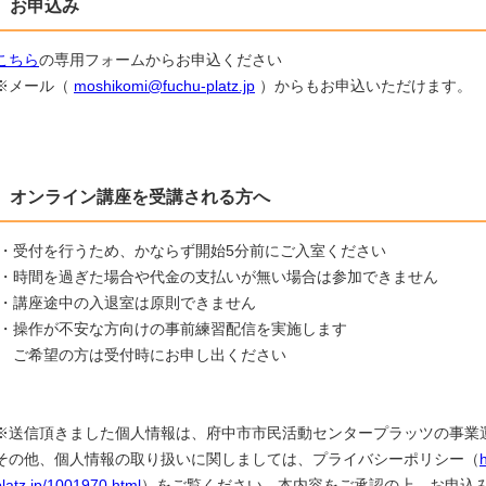
お申込み
こちら
の専用フォームからお申込ください
※メール（
moshikomi@fuchu-platz.jp
）からもお申込いただけます。
オンライン講座を受講される方へ
・受付を行うため、かならず開始5分前にご入室ください
・時間を過ぎた場合や代金の支払いが無い場合は参加できません
・講座途中の入退室は原則できません
・操作が不安な方向けの事前練習配信を実施します
ご希望の方は受付時にお申し出ください
※送信頂きました個人情報は、府中市市民活動センタープラッツの事業
その他、個人情報の取り扱いに関しましては、プライバシーポリシー（
platz.jp/1001970.html
）をご覧ください。本内容をご承認の上、お申込